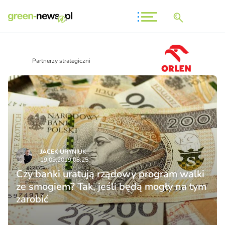
Partnerzy strategiczni
JACEK URYNIUK
19.09.2019 08:25
Czy banki uratują rządowy program walki
ze smogiem? Tak, jeśli będą mogły na tym
zarobić