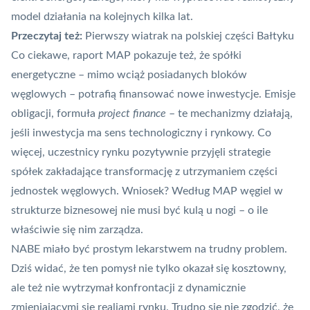
model działania na kolejnych kilka lat.
Przeczytaj też:
Pierwszy wiatrak na polskiej części Bałtyku
Co ciekawe, raport MAP pokazuje też, że spółki
energetyczne – mimo wciąż posiadanych bloków
węglowych – potrafią finansować nowe inwestycje. Emisje
obligacji, formuła
project finance
– te mechanizmy działają,
jeśli inwestycja ma sens technologiczny i rynkowy. Co
więcej, uczestnicy rynku pozytywnie przyjęli strategie
spółek zakładające transformację z utrzymaniem części
jednostek węglowych. Wniosek? Według MAP węgiel w
strukturze biznesowej nie musi być kulą u nogi – o ile
właściwie się nim zarządza.
NABE miało być prostym lekarstwem na trudny problem.
Dziś widać, że ten pomysł nie tylko okazał się kosztowny,
ale też nie wytrzymał konfrontacji z dynamicznie
zmieniającymi się realiami rynku. Trudno się nie zgodzić, że