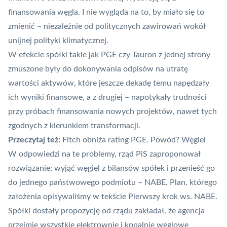
finansowania węgla. I nie wygląda na to, by miało się to
zmienić – niezależnie od politycznych zawirowań wokół
unijnej polityki klimatycznej.
W efekcie spółki takie jak PGE czy Tauron z jednej strony
zmuszone były do dokonywania odpisów na utratę
wartości aktywów, które jeszcze dekadę temu napędzały
ich wyniki finansowe, a z drugiej – napotykały trudności
przy próbach finansowania nowych projektów, nawet tych
zgodnych z kierunkiem transformacji.
Przeczytaj też:
Fitch obniża rating PGE. Powód? Węgiel
W odpowiedzi na te problemy, rząd PiS zaproponował
rozwiązanie: wyjąć węgiel z bilansów spółek i przenieść go
do jednego państwowego podmiotu – NABE. Plan, którego
założenia opisywaliśmy w tekście
Pierwszy krok ws. NABE.
Spółki dostały propozycję od rządu
zakładał, że agencja
przejmie wszystkie elektrownie i kopalnie węglowe