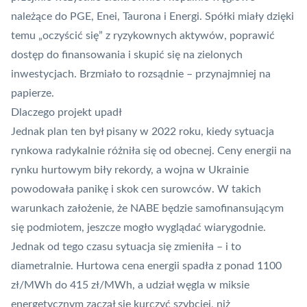
należące do PGE, Enei, Taurona i Energi. Spółki miały dzięki
temu „oczyścić się” z ryzykownych aktywów, poprawić
dostęp do finansowania i skupić się na zielonych
inwestycjach. Brzmiało to rozsądnie – przynajmniej na
papierze.
Dlaczego projekt upadł
Jednak plan ten był pisany w 2022 roku, kiedy sytuacja
rynkowa radykalnie różniła się od obecnej. Ceny energii na
rynku hurtowym biły rekordy, a wojna w Ukrainie
powodowała panikę i skok cen surowców. W takich
warunkach założenie, że NABE będzie samofinansującym
się podmiotem, jeszcze mogło wyglądać wiarygodnie.
Jednak od tego czasu sytuacja się zmieniła – i to
diametralnie. Hurtowa cena energii spadła z ponad 1100
zł/MWh do 415 zł/MWh, a udział węgla w miksie
energetycznym
zaczął się kurczyć szybciej, niż