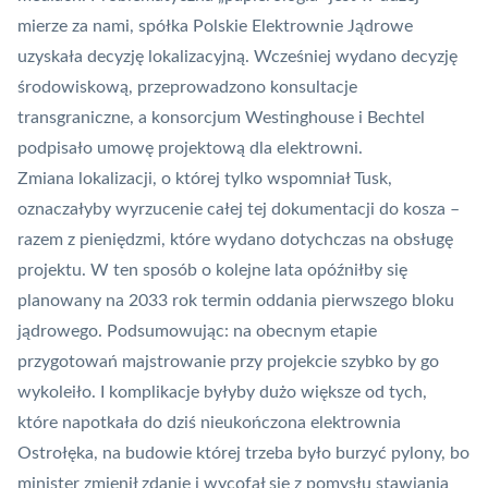
mierze za nami, spółka Polskie Elektrownie Jądrowe
uzyskała decyzję lokalizacyjną. Wcześniej
wydano decyzję
środowiskową
, przeprowadzono konsultacje
transgraniczne, a konsorcjum Westinghouse i Bechtel
podpisało
umowę projektową dla elektrowni
.
Zmiana lokalizacji, o której tylko wspomniał Tusk,
oznaczałyby wyrzucenie całej tej dokumentacji do kosza –
razem z pieniędzmi, które wydano dotychczas na obsługę
projektu. W ten sposób o kolejne lata opóźniłby się
planowany na 2033 rok termin oddania pierwszego bloku
jądrowego. Podsumowując: na obecnym etapie
przygotowań majstrowanie przy projekcie szybko by go
wykoleiło. I komplikacje byłyby dużo większe od tych,
które napotkała do dziś nieukończona elektrownia
Ostrołęka, na budowie której trzeba było burzyć pylony, bo
minister zmienił zdanie i wycofał się z pomysłu stawiania