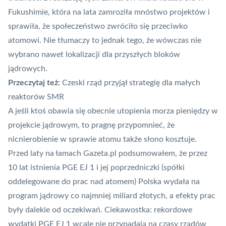
Fukushimie, która na lata zamroziła mnóstwo projektów i
sprawiła, że społeczeństwo zwróciło się przeciwko
atomowi. Nie tłumaczy to jednak tego, że wówczas nie
wybrano nawet lokalizacji dla przyszłych bloków
jądrowych.
Przeczytaj też:
Czeski rząd przyjął strategię dla małych
reaktorów SMR
A jeśli ktoś obawia się obecnie utopienia morza pieniędzy w
projekcie jądrowym, to pragnę przypomnieć, że
nicnierobienie w sprawie atomu także słono kosztuje.
Przed laty na łamach
Gazeta.pl podsumowałem
, że przez
10 lat istnienia PGE EJ 1 i jej poprzedniczki (spółki
oddelegowane do prac nad atomem) Polska wydała na
program jądrowy co najmniej miliard złotych, a efekty prac
były dalekie od oczekiwań. Ciekawostka: rekordowe
wydatki PGE EJ 1 wcale nie przypadają na czasy rządów