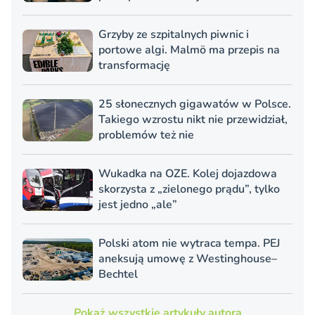
Grzyby ze szpitalnych piwnic i
portowe algi. Malmö ma przepis na
transformację
25 słonecznych gigawatów w Polsce.
Takiego wzrostu nikt nie przewidział,
problemów też nie
Wukadka na OZE. Kolej dojazdowa
skorzysta z „zielonego prądu”, tylko
jest jedno „ale”
Polski atom nie wytraca tempa. PEJ
aneksują umowę z Westinghouse–
Bechtel
Pokaż wszystkie artykuły autora