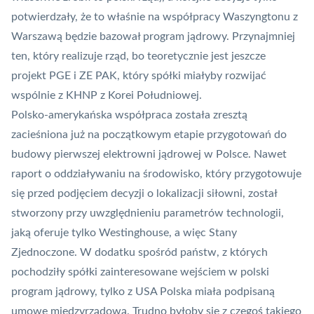
potwierdzały, że to właśnie na współpracy Waszyngtonu z
Warszawą będzie bazował program jądrowy. Przynajmniej
ten, który realizuje rząd, bo teoretycznie jest jeszcze
projekt PGE i ZE PAK, który spółki miałyby rozwijać
wspólnie z KHNP z Korei Południowej.
Polsko-amerykańska współpraca została zresztą
zacieśniona już na początkowym etapie przygotowań do
budowy pierwszej elektrowni jądrowej w Polsce. Nawet
raport o oddziaływaniu na środowisko, który przygotowuje
się przed podjęciem decyzji o lokalizacji siłowni, został
stworzony przy uwzględnieniu parametrów technologii,
jaką oferuje tylko
Westinghouse, a więc Stany
Zjednoczone
. W dodatku spośród państw, z których
pochodziły spółki zainteresowane wejściem w polski
program jądrowy, tylko z USA Polska miała podpisaną
umowę międzyrządową. Trudno byłoby się z czegoś takiego