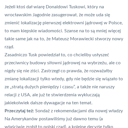
Jeżeli ktoś dał wiarę Donaldowi Tuskowi, który na
wrocławskim Jagodnie zasugerował, że może uda się
zmienić lokalizację pierwszej elektrowni jądrowej w Polsce,
to mam kiepskie wiadomości. Szanse na to są mniej więcej
takie same jak na to, że Mateusz Morawiecki stworzy nowy
rząd.
Zasadniczo Tusk powiedział to, co chcieliby usłyszeć
przeciwnicy budowy siłowni jądrowej na wybrzeżu, ale co
nigdy się nie ziści. Zastrzegł co prawda, że rozważałby
zmianę lokalizacji tylko wtedy, gdy nie będzie się wiązało to
ze „stratą dużych pieniędzy i czasu”, a także nie naruszy
relacji z USA, ale już te stwierdzenia wykluczają
jakiekolwiek dalsze dywagacje na ten temat.
Przeczytaj też:
Sondaż z rekomendacjami dla nowej władzy
Na Amerykanów postawiliśmy już dawno temu (a
właściwie zrobił to polski rząd), a kolejne decyzje tylko