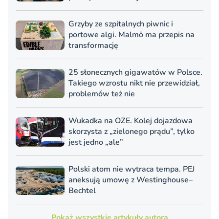
Grzyby ze szpitalnych piwnic i
portowe algi. Malmö ma przepis na
transformację
25 słonecznych gigawatów w Polsce.
Takiego wzrostu nikt nie przewidział,
problemów też nie
Wukadka na OZE. Kolej dojazdowa
skorzysta z „zielonego prądu”, tylko
jest jedno „ale”
Polski atom nie wytraca tempa. PEJ
aneksują umowę z Westinghouse–
Bechtel
Pokaż wszystkie artykuły autora