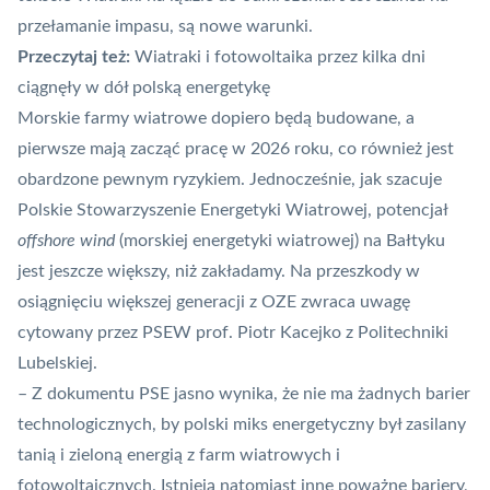
przełamanie impasu, są nowe warunki
.
Przeczytaj też:
Wiatraki i fotowoltaika przez kilka dni
ciągnęły w dół polską energetykę
Morskie farmy wiatrowe dopiero będą budowane, a
pierwsze mają zacząć pracę w 2026 roku, co również jest
obardzone pewnym ryzykiem
. Jednocześnie, jak szacuje
Polskie Stowarzyszenie Energetyki Wiatrowej, potencjał
offshore wind
(morskiej energetyki wiatrowej)
na Bałtyku
jest jeszcze większy, niż zakładamy.
Na przeszkody w
osiągnięciu większej generacji z OZE zwraca uwagę
cytowany przez PSEW prof. Piotr Kacejko z Politechniki
Lubelskiej.
– Z dokumentu PSE jasno wynika, że nie ma żadnych barier
technologicznych, by polski miks energetyczny był zasilany
tanią i zieloną energią z farm wiatrowych i
fotowoltaicznych. Istnieją natomiast inne poważne bariery,