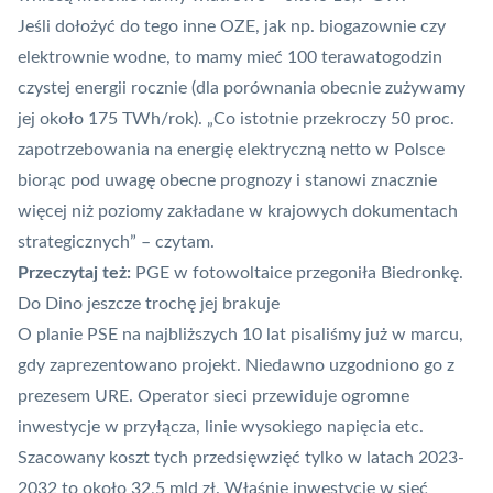
Jeśli dołożyć do tego inne OZE, jak np. biogazownie czy
elektrownie wodne, to mamy mieć 100 terawatogodzin
czystej energii rocznie (dla porównania obecnie zużywamy
jej około 175 TWh/rok). „Co istotnie przekroczy 50 proc.
zapotrzebowania na energię elektryczną netto w Polsce
biorąc pod uwagę obecne prognozy i stanowi znacznie
więcej niż poziomy zakładane w krajowych dokumentach
strategicznych” – czytam.
Przeczytaj też:
PGE w fotowoltaice przegoniła Biedronkę.
Do Dino jeszcze trochę jej brakuje
O planie PSE na najbliższych 10 lat pisaliśmy
już w marcu,
gdy zaprezentowano projekt
. Niedawno uzgodniono go z
prezesem URE. Operator sieci przewiduje ogromne
inwestycje w przyłącza, linie wysokiego napięcia etc.
Szacowany koszt tych przedsięwzięć tylko w latach 2023-
2032 to około 32,5 mld zł. Właśnie inwestycje w sieć