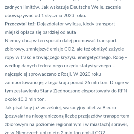
żadnych limitów. Jak wskazuje
Deutsche Welle
, zacznie
obowiązywać od 1 stycznia 2023 roku.
Przeczytaj też:
Dojazdolator wylicza, kiedy transport
miejski opłaca się bardziej od auta
Niemcy chcą w ten sposób dalej promować transport
zbiorowy, zmniejszyć emisje CO2, ale też obniżyć zużycie
ropy w trakcie trwającego kryzysu energetycznego. Ropę –
według danych federalnego urzędu statystycznego –
najczęściej sprowadzano z Rosji. W 2020 roku
zaimportowano jej z tego kraju ponad 26 mln ton. Drugie w
tym zestawieniu Stany Zjednoczone eksportowały do RFN
około 10,2 mln ton.
Jak pisaliśmy już wcześniej,
wakacyjny bilet za 9 euro
(pozwalał na nieograniczoną liczbę przejazdów transportem
zbiorowym na poziomie regionalnym i w miastach) sprawił,
że w Niemczech uniknięto 2 mln ton emisji CO2.