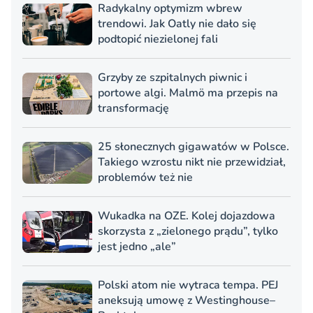
Radykalny optymizm wbrew
trendowi. Jak Oatly nie dało się
podtopić niezielonej fali
Grzyby ze szpitalnych piwnic i
portowe algi. Malmö ma przepis na
transformację
25 słonecznych gigawatów w Polsce.
Takiego wzrostu nikt nie przewidział,
problemów też nie
Wukadka na OZE. Kolej dojazdowa
skorzysta z „zielonego prądu”, tylko
jest jedno „ale”
Polski atom nie wytraca tempa. PEJ
aneksują umowę z Westinghouse–