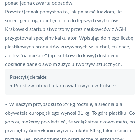
ponad jedna czwarta odpadów.
Powstał jednak pomysł na to, jak pokazać ludziom, ile
śmieci generują i zachęcić ich do lepszych wyborów.
Krakowski startup stworzony przez naukowców z AGH
przygotował specjalny kalkulator. Wpisując do niego liczbę
plastikowych produktów zużywanych w kuchni, łazience,
ale też "na mieście" (np. kubków do kawy) dostajecie
dokładne dane o swoim zużyciu tworzyw sztucznych.
Przeczytajcie także:
Punkt zwrotny dla farm wiatrowych w Polsce?
•
– W naszym przypadku to 29 kg rocznie, a średnia dla
obywatela europejskiego wynosi 31 kg. To góra plastiku! Co
gorsza, możemy powiedzieć, że wciąż stosunkowo mało, bo
przeciętny Amerykanin wyrzuca około 84 kg takich
śmieci
rocznie. Jeśli pomnożymy to przez liczbę mieszkańców