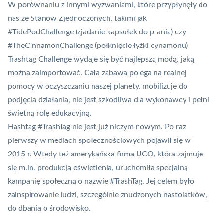
W porównaniu z innymi wyzwaniami, które przypłynęły do
nas ze Stanów Zjednoczonych, takimi jak
#TidePodChallenge (zjadanie kapsułek do prania) czy
#TheCinnamonChallenge (połknięcie łyżki cynamonu)
Trashtag Challenge wydaje się być najlepszą modą, jaką
można zaimportować. Cała zabawa polega na realnej
pomocy w oczyszczaniu naszej planety, mobilizuje do
podjęcia działania, nie jest szkodliwa dla wykonawcy i pełni
świetną rolę edukacyjną.
Hashtag #TrashTag nie jest już niczym nowym. Po raz
pierwszy w mediach społecznościowych pojawił się w
2015 r. Wtedy też amerykańska firma UCO, która zajmuje
się m.in. produkcją oświetlenia, uruchomiła specjalną
kampanię społeczną o nazwie #TrashTag. Jej celem było
zainspirowanie ludzi, szczególnie znudzonych nastolatków,
do dbania o środowisko.