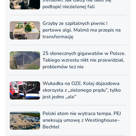
trendowi. Jak Oatly nie dało się
podtopić niezielonej fali
Grzyby ze szpitalnych piwnic i
portowe algi. Malmö ma przepis na
transformację
25 słonecznych gigawatów w Polsce.
Takiego wzrostu nikt nie przewidział,
problemów też nie
Wukadka na OZE. Kolej dojazdowa
skorzysta z „zielonego prądu”, tylko
jest jedno „ale”
Polski atom nie wytraca tempa. PEJ
aneksują umowę z Westinghouse–
Bechtel