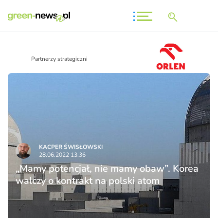
Partnerzy strategiczni
KACPER ŚWISŁO­WSKI
28.06.2022 13:36
„Mamy potencjał, nie mamy obaw”. Korea
walczy o kontrakt na polski atom