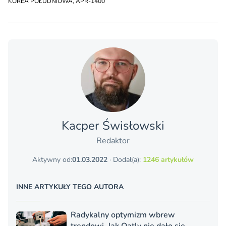
KOREA POŁUDNIOWA
,
APR-1400
Kacper Świsło­wski
Redaktor
Aktywny od:
01.03.2022
· Dodał(a):
1246 artykułów
INNE ARTYKUŁY TEGO AUTORA
Radykalny optymizm wbrew