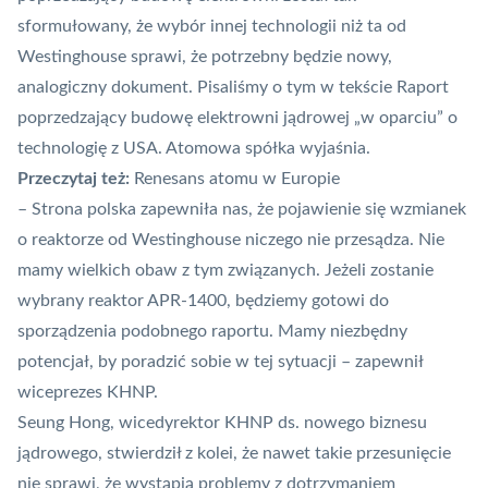
sformułowany, że wybór innej technologii niż ta od
Westinghouse sprawi, że potrzebny będzie nowy,
analogiczny dokument. Pisaliśmy o tym w tekście
Raport
poprzedzający budowę elektrowni jądrowej „w oparciu” o
technologię z USA. Atomowa spółka wyjaśnia
.
Przeczytaj też:
Renesans atomu w Europie
– Strona polska zapewniła nas, że pojawienie się wzmianek
o reaktorze od Westinghouse niczego nie przesądza. Nie
mamy wielkich obaw z tym związanych. Jeżeli zostanie
wybrany reaktor APR-1400, będziemy gotowi do
sporządzenia podobnego raportu. Mamy niezbędny
potencjał, by poradzić sobie w tej sytuacji – zapewnił
wiceprezes KHNP.
Seung Hong, wicedyrektor KHNP ds. nowego biznesu
jądrowego, stwierdził z kolei, że nawet takie przesunięcie
nie sprawi, że wystąpią problemy z dotrzymaniem