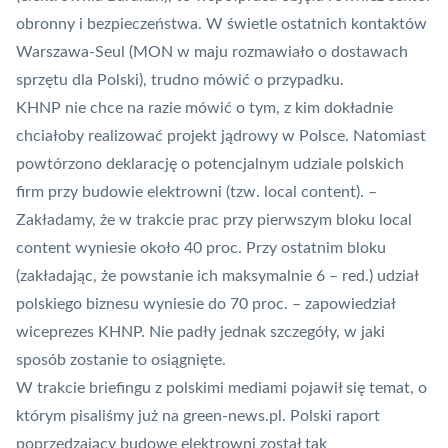
obronny i bezpieczeństwa. W świetle ostatnich kontaktów
Warszawa-Seul (MON w maju rozmawiało o dostawach
sprzętu dla Polski), trudno mówić o przypadku.
KHNP nie chce na razie mówić o tym, z kim dokładnie
chciałoby realizować projekt jądrowy w Polsce. Natomiast
powtórzono deklarację o potencjalnym udziale polskich
firm przy budowie elektrowni (tzw. local content). –
Zakładamy, że w trakcie prac przy pierwszym bloku local
content wyniesie około 40 proc. Przy ostatnim bloku
(zakładając, że powstanie ich maksymalnie 6 – red.) udział
polskiego biznesu wyniesie do 70 proc. – zapowiedział
wiceprezes KHNP. Nie padły jednak szczegóły, w jaki
sposób zostanie to osiągnięte.
W trakcie briefingu z polskimi mediami pojawił się temat, o
którym pisaliśmy już na green-news.pl. Polski raport
poprzedzający budowę elektrowni został tak