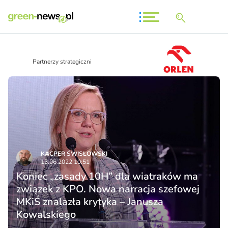
Partnerzy strategiczni
KACPER ŚWISŁO­WSKI
13.06.2022 10:51
Koniec „zasady 10H” dla wiatraków ma
związek z KPO. Nowa narracja szefowej
MKiŚ znalazła krytyka – Janusza
Kowalskiego