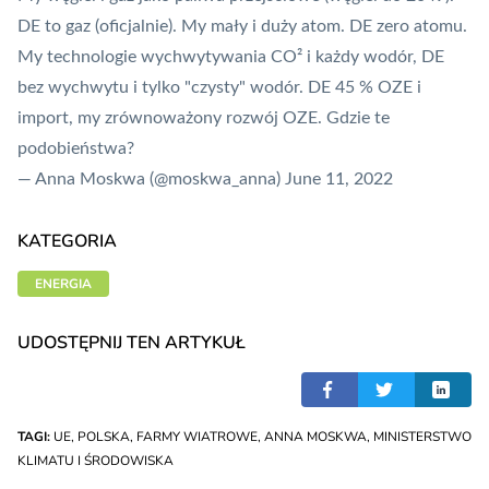
DE to gaz (oficjalnie). My mały i duży atom. DE zero atomu.
My technologie wychwytywania CO² i każdy wodór, DE
bez wychwytu i tylko "czysty" wodór. DE 45 % OZE i
import, my zrównoważony rozwój OZE. Gdzie te
podobieństwa?
— Anna Moskwa (@moskwa_anna)
June 11, 2022
KATEGORIA
ENERGIA
UDOSTĘPNIJ TEN ARTYKUŁ
TAGI:
UE
,
POLSKA
,
FARMY WIATROWE
,
ANNA MOSKWA
,
MINISTERSTWO
KLIMATU I ŚRODOWISKA