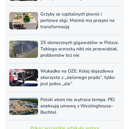
Grzyby ze szpitalnych piwnic i
portowe algi. Malmö ma przepis na
transformację
25 słonecznych gigawatów w Polsce.
Takiego wzrostu nikt nie przewidział,
problemów też nie
Wukadka na OZE. Kolej dojazdowa
skorzysta z „zielonego prądu”, tylko
jest jedno „ale”
Polski atom nie wytraca tempa. PEJ
aneksują umowę z Westinghouse–
Bechtel
Pokaż wszystkie artykuły autora