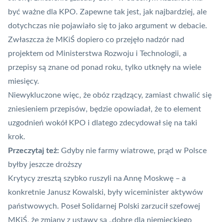
być ważne dla KPO. Zapewne tak jest, jak najbardziej, ale
dotychczas nie pojawiało się to jako argument w debacie.
Zwłaszcza że MKiŚ dopiero co przejęło nadzór nad
projektem od Ministerstwa Rozwoju i Technologii, a
przepisy są znane od ponad roku, tylko utknęły na wiele
miesięcy.
Niewykluczone więc, że obóz rządzący, zamiast chwalić się
zniesieniem przepisów, będzie opowiadał, że to element
uzgodnień wokół KPO i dlatego zdecydował się na taki
krok.
Przeczytaj też:
Gdyby nie farmy wiatrowe, prąd w Polsce
byłby jeszcze droższy
Krytycy zresztą szybko ruszyli na Annę Moskwę – a
konkretnie Janusz Kowalski, były wiceminister aktywów
państwowych. Poseł Solidarnej Polski zarzucił szefowej
MKiŚ, że zmiany z ustawy są „dobre dla niemieckiego