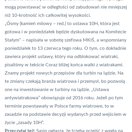
mogą powstawać w odległości od zabudowań nie mniejszej
niż 10-krotność ich całkowitej wysokości.
„Ósmy (kamień milowy – red.) to ustawa 10H, która jest
gotowa i w poniedziałek będzie dyskutowana na Komitecie
Stałym” – napisała w sobotę szefowa MKiŚ, a wspomniany
poniedziałek to 13 czerwca tego roku. O tym, co dokładnie
zawiera projekt ustawy, który ma odblokować wiatraki,
pisaliśmy w tekście
Coraz bliżej końca walki z wiatrakami.
Znamy projekt nowych przepisów dla turbin na lądzie
. Na
te zmiany czekają
branża wiatrowa i przemysł
, bo pozwolą
one na inwestowanie w turbiny na lądzie. „Ustawa
antywiatrakowa” obowiązuje od 2016 roku. Jeżeli po tym
terminie powstawały w Polsce farmy wiatrowe, to w
zasadzie na podstawie decyzji wydanych przed wejściem w
życie „zasady 10H”.
Przeczytaj też:
Sasin ogłasza, że trzeba przejść z węgla na