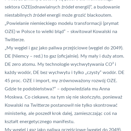
sektora OZE(odnawialnych źródeł energii)”, a budowanie
niestabilnych źródeł energii może grozić blackoutem.
„Powielanie niemieckiego modelu transformacji (prymat
OZE) w Polsce to wielki błąd” – skwitował Kowalski na
Twitterze.
„My węgiel i gaz jako paliwa przejściowe (węgiel do 2049).
DE (Niemcy – red.) to gaz (oficjalnie). My mały i duży atom.
DE zero atomu. My technologie wychwytywania CO² i
każdy wodór, DE bez wychwytu i tylko „czysty” wodór. DE
45 proc. OZE i import, my zrównoważony rozwój OZE.
Gdzie te podobieństwa?” – odpowiedziała mu Anna
Moskwa. Co ciekawe, na tym się nie skończyło, ponieważ
Kowalski na Twitterze postanowił nie tylko skontrować
ministerkę, ale poszedł krok dalej, zamieszczając coś na
kształt energetycznego manifestu.
My węgiel i gaz jako paliwa przejściowe (węgiel do 2049).