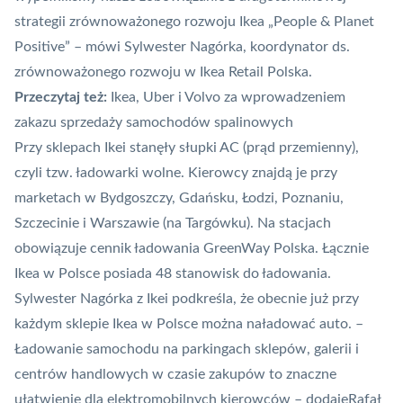
strategii zrównoważonego rozwoju Ikea „People & Planet
Positive” – mówi Sylwester Nagórka, koordynator ds.
zrównoważonego rozwoju w Ikea Retail Polska.
Przeczytaj też:
Ikea, Uber i Volvo za wprowadzeniem
zakazu sprzedaży samochodów spalinowych
Przy sklepach Ikei stanęły słupki AC (prąd przemienny),
czyli tzw. ładowarki wolne. Kierowcy znajdą je przy
marketach w Bydgoszczy, Gdańsku, Łodzi, Poznaniu,
Szczecinie i Warszawie (na Targówku). Na stacjach
obowiązuje
cennik ładowania
GreenWay Polska. Łącznie
Ikea w Polsce posiada 48 stanowisk do ładowania.
Sylwester Nagórka z Ikei podkreśla, że obecnie już przy
każdym sklepie Ikea w Polsce można naładować auto. –
Ładowanie samochodu na parkingach sklepów, galerii i
centrów handlowych w czasie zakupów to znaczne
ułatwienie dla elektromobilnych kierowców
– dodajeRafał