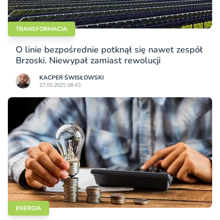
TRANSFORMACJA
O linie bezpośrednie potknął się nawet zespół
Brzoski. Niewypał zamiast rewolucji
KACPER ŚWISŁO­WSKI
27.05.2025 08:43
ENERGIA