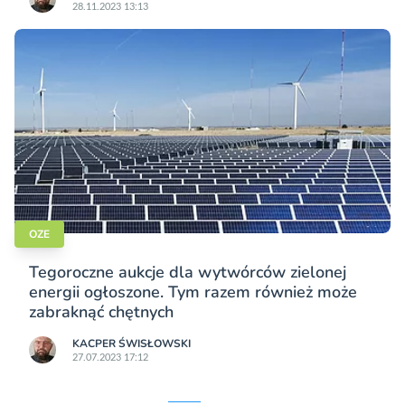
28.11.2023 13:13
OZE
Tegoroczne aukcje dla wytwórców zielonej
energii ogłoszone. Tym razem również może
zabraknąć chętnych
KACPER ŚWISŁO­WSKI
27.07.2023 17:12