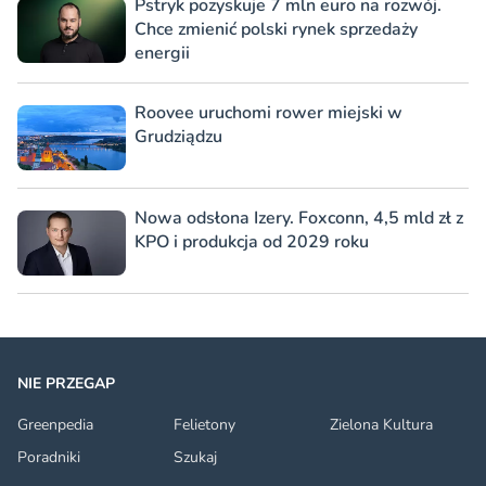
Pstryk pozyskuje 7 mln euro na rozwój.
Chce zmienić polski rynek sprzedaży
energii
Roovee uruchomi rower miejski w
Grudziądzu
Nowa odsłona Izery. Foxconn, 4,5 mld zł z
KPO i produkcja od 2029 roku
NIE PRZEGAP
Greenpedia
Felietony
Zielona Kultura
Poradniki
Szukaj