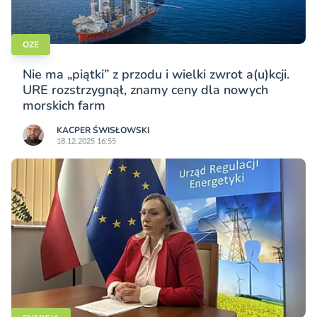
OZE
Nie ma „piątki” z przodu i wielki zwrot a(u)kcji.
URE rozstrzygnął, znamy ceny dla nowych
morskich farm
KACPER ŚWISŁO­WSKI
18.12.2025 16:55