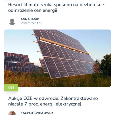
Resort klimatu szuka sposobu na bezbolesne
odmrożenie cen energii
ANNA JANIK
29.02.2024 11:18
OZE
Aukcje OZE w odwrocie. Zakontraktowano
niecałe 7 proc. energii elektrycznej
KACPER ŚWISŁO­WSKI