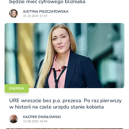
będzie mieć cyfrowego bliźniaka
JUSTYNA PISZCZATOWSKA
21.10.2025 15:19
ENERGIA
URE wreszcie bez p.o. prezesa. Po raz pierwszy
w historii na czele urzędu stanie kobieta
KACPER ŚWISŁO­WSKI
11.08.2025 14:04