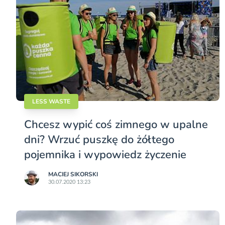
LESS WASTE
Chcesz wypić coś zimnego w upalne
dni? Wrzuć puszkę do żółtego
pojemnika i wypowiedz życzenie
MACIEJ SIKORSKI
30.07.2020 13:23