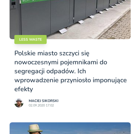
LESS WASTE
Polskie miasto szczyci się
nowoczesnymi pojemnikami do
segregacji odpadów. Ich
wprowadzenie przyniosło imponujące
efekty
MACIEJ SIKORSKI
02.09.2020 17:02