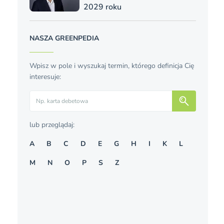
2029 roku
NASZA GREENPEDIA
Wpisz w pole i wyszukaj termin, którego definicja Cię
interesuje:
Szukaj
lub przeglądaj:
A
B
C
D
E
G
H
I
K
L
M
N
O
P
S
Z