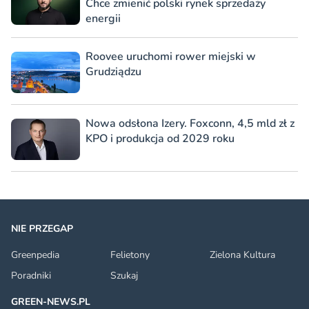
Chce zmienić polski rynek sprzedaży
energii
Roovee uruchomi rower miejski w
Grudziądzu
Nowa odsłona Izery. Foxconn, 4,5 mld zł z
KPO i produkcja od 2029 roku
NIE PRZEGAP
Greenpedia
Felietony
Zielona Kultura
Poradniki
Szukaj
GREEN-NEWS.PL