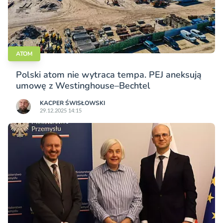
ATOM
Polski atom nie wytraca tempa. PEJ aneksują
umowę z Westinghouse–Bechtel
KACPER ŚWISŁO­WSKI
29.12.2025 14:15