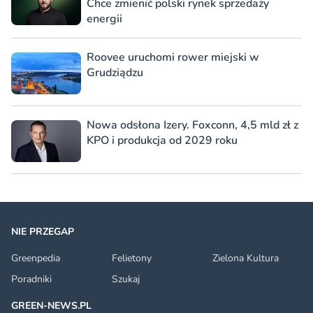
Chce zmienić polski rynek sprzedaży
energii
Roovee uruchomi rower miejski w
Grudziądzu
Nowa odsłona Izery. Foxconn, 4,5 mld zł z
KPO i produkcja od 2029 roku
NIE PRZEGAP
Greenpedia
Felietony
Zielona Kultura
Poradniki
Szukaj
GREEN-NEWS.PL