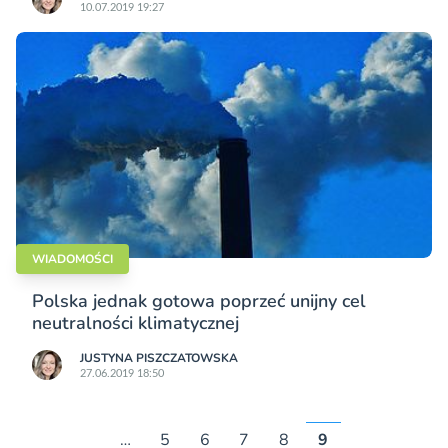
10.07.2019 19:27
WIADOMOŚCI
Polska jednak gotowa poprzeć unijny cel
neutralności klimatycznej
JUSTYNA PISZCZATOWSKA
27.06.2019 18:50
…
5
6
7
8
9