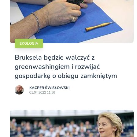
EKOLOGIA
Bruksela będzie walczyć z
greenwashingiem i rozwijać
gospodarkę o obiegu zamkniętym
KACPER ŚWISŁO­WSKI
01.04.2022 11:58