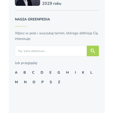
2029 roku
NASZA GREENPEDIA
Wpisz w pole i wyszukaj termin, którego definicja Cię
interesuje:
Szukaj
lub przeglądaj:
A
B
C
D
E
G
H
I
K
L
M
N
O
P
S
Z