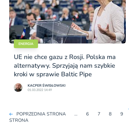
ENERGIA
UE nie chce gazu z Rosji. Polska ma
alternatywy. Sprzyjają nam szybkie
kroki w sprawie Baltic Pipe
KACPER ŚWISŁO­WSKI
01.03.2022 14:49
POPRZEDNIA STRONA
…
6
7
8
9
STRONA