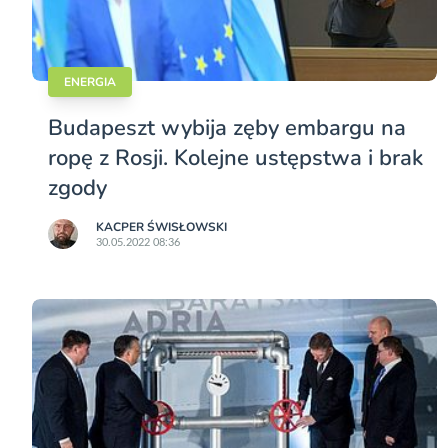
ENERGIA
Budapeszt wybija zęby embargu na
ropę z Rosji. Kolejne ustępstwa i brak
zgody
KACPER ŚWISŁO­WSKI
30.05.2022 08:36