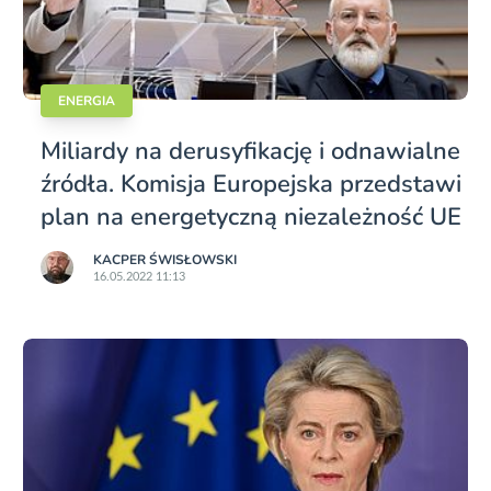
ENERGIA
Miliardy na derusyfikację i odnawialne
źródła. Komisja Europejska przedstawi
plan na energetyczną niezależność UE
KACPER ŚWISŁO­WSKI
16.05.2022 11:13