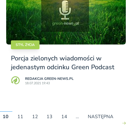
STYL ŻYCIA
Porcja zielonych wiadomości w
jedenastym odcinku Green Podcast
REDAKCJA GREEN-NEWS.PL
18.07.2021 19:43
10
11
12
13
14
…
NASTĘPNA