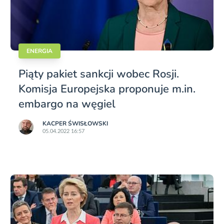
ENERGIA
Piąty pakiet sankcji wobec Rosji.
Komisja Europejska proponuje m.in.
embargo na węgiel
KACPER ŚWISŁO­WSKI
05.04.2022 16:57