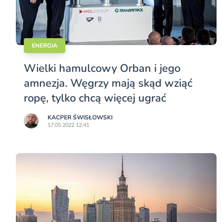
ENERGIA
Wielki hamulcowy Orban i jego
amnezja. Węgrzy mają skąd wziąć
ropę, tylko chcą więcej ugrać
KACPER ŚWISŁO­WSKI
17.05.2022 12:41