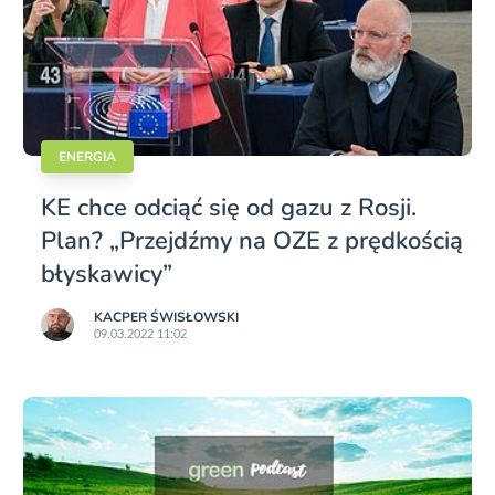
ENERGIA
KE chce odciąć się od gazu z Rosji.
Plan? „Przejdźmy na OZE z prędkością
błyskawicy”
KACPER ŚWISŁO­WSKI
09.03.2022 11:02