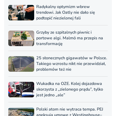
Radykalny optymizm wbrew
trendowi. Jak Oatly nie dało się
podtopić niezielonej fali
Grzyby ze szpitalnych piwnic i
portowe algi. Malmö ma przepis na
transformację
25 słonecznych gigawatów w Polsce.
Takiego wzrostu nikt nie przewidział,
problemów też nie
Wukadka na OZE. Kolej dojazdowa
skorzysta z „zielonego prądu”, tylko
jest jedno „ale”
Polski atom nie wytraca tempa. PEJ
aneksują umowę z Westinghouse–