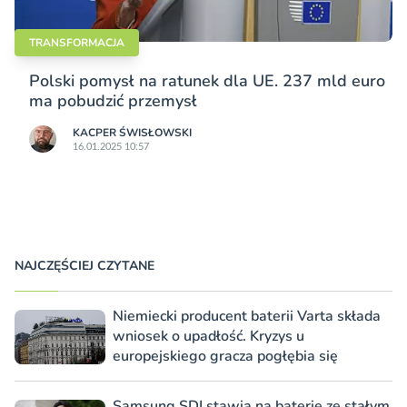
TRANSFORMACJA
Polski pomysł na ratunek dla UE. 237 mld euro
ma pobudzić przemysł
KACPER ŚWISŁO­WSKI
16.01.2025 10:57
NAJCZĘŚCIEJ CZYTANE
Niemiecki producent baterii Varta składa
wniosek o upadłość. Kryzys u
europejskiego gracza pogłębia się
Samsung SDI stawia na baterie ze stałym