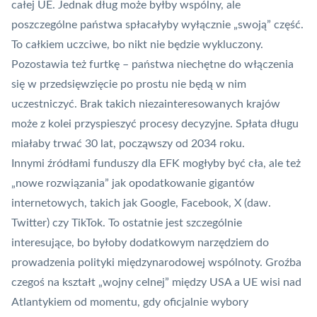
całej UE. Jednak dług może byłby wspólny, ale
poszczególne państwa spłacałyby wyłącznie „swoją” część.
To całkiem uczciwe, bo nikt nie będzie wykluczony.
Pozostawia też furtkę – państwa niechętne do włączenia
się w przedsięwzięcie po prostu nie będą w nim
uczestniczyć. Brak takich niezainteresowanych krajów
może z kolei przyspieszyć procesy decyzyjne. Spłata długu
miałaby trwać 30 lat, począwszy od 2034 roku.
Innymi źródłami funduszy dla EFK mogłyby być cła, ale też
„nowe rozwiązania” jak opodatkowanie gigantów
internetowych, takich jak Google, Facebook, X (daw.
Twitter) czy TikTok. To ostatnie jest szczególnie
interesujące, bo byłoby dodatkowym narzędziem do
prowadzenia polityki międzynarodowej wspólnoty. Groźba
czegoś na kształt „wojny celnej” między USA a UE wisi nad
Atlantykiem od momentu, gdy oficjalnie wybory