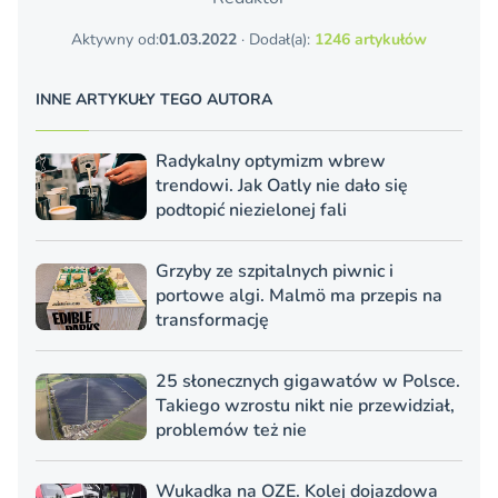
Aktywny od:
01.03.2022
· Dodał(a):
1246 artykułów
INNE ARTYKUŁY TEGO AUTORA
Radykalny optymizm wbrew
trendowi. Jak Oatly nie dało się
podtopić niezielonej fali
Grzyby ze szpitalnych piwnic i
portowe algi. Malmö ma przepis na
transformację
25 słonecznych gigawatów w Polsce.
Takiego wzrostu nikt nie przewidział,
problemów też nie
Wukadka na OZE. Kolej dojazdowa