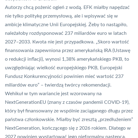
Autorzy chcą pożenić ogień z wodą. EFK miałby napędzać
nie tylko politykę przemysłową, ale i wpisywać się w
ambicje klimatyczne Unii Europejskiej. Żeby to nastąpiło,
należałoby rozdysponować 237 miliardów euro w latach
2027–2033. Kwota nie jest przypadkowa. „Skoro wartość
finansowania zapewniona przez amerykańską IRA (Ustawę
o redukcji inflacji), wynosi 1,38% amerykańskiego PKB, to
uwzględniając wielkość europejskiego PKB, Europejski
Fundusz Konkurencyjności powinien mieć wartość 237
miliardów euro” – twierdzą twórcy rekomendacji.
Wehikuł w tym wariancie jest wzorowany na
NextGenerationEU (znany z czasów pandemii COVID-19),
który był finansowany ze wspólnie zaciąganego długu przez
państwa członkowskie. Miałby być zresztą „przedłużeniem”
NextGeneration, kończącego się z 2026 rokiem. Dlatego w
2027 powinien wystartować jego nieformalny następca.