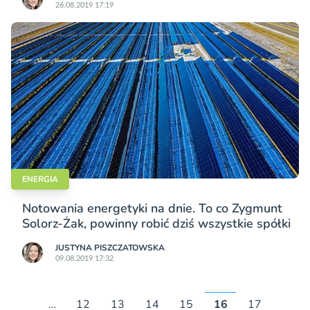
26.08.2019 17:19
ENERGIA
Notowania energetyki na dnie. To co Zygmunt
Solorz-Żak, powinny robić dziś wszystkie spółki
JUSTYNA PISZCZATOWSKA
09.08.2019 17:32
…
12
13
14
15
16
17