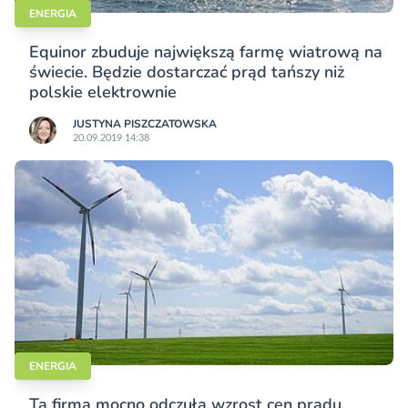
ENERGIA
Equinor zbuduje największą farmę wiatrową na
świecie. Będzie dostarczać prąd tańszy niż
polskie elektrownie
JUSTYNA PISZCZATOWSKA
20.09.2019 14:38
ENERGIA
Ta firma mocno odczuła wzrost cen prądu.