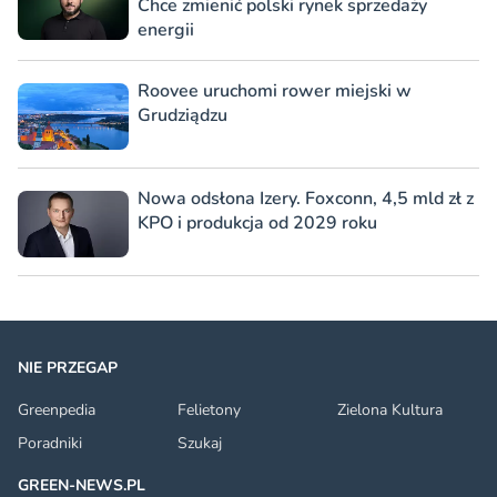
Chce zmienić polski rynek sprzedaży
energii
Roovee uruchomi rower miejski w
Grudziądzu
Nowa odsłona Izery. Foxconn, 4,5 mld zł z
KPO i produkcja od 2029 roku
NIE PRZEGAP
Greenpedia
Felietony
Zielona Kultura
Poradniki
Szukaj
GREEN-NEWS.PL