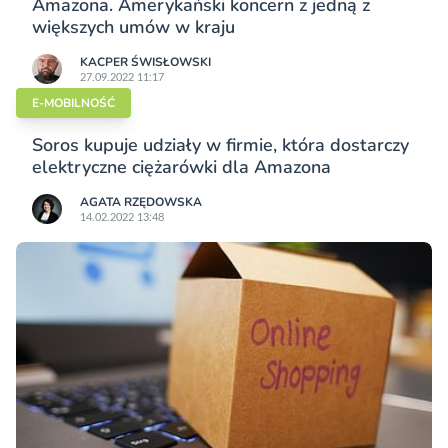
Amazona. Amerykański koncern z jedną z
większych umów w kraju
KACPER ŚWISŁO­WSKI
27.09.2022 11:17
E-MOBILNOŚĆ
Soros kupuje udziały w firmie, która dostarczy
elektryczne ciężarówki dla Amazona
AGATA RZĘDOWSKA
14.02.2022 13:48