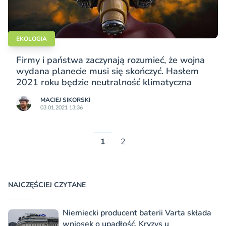
EKOLOGIA
Firmy i państwa zaczynają rozumieć, że wojna
wydana planecie musi się skończyć. Hasłem
2021 roku będzie neutralność klimatyczna
MACIEJ SIKORSKI
03.01.2021 13:36
1
2
NAJCZĘŚCIEJ CZYTANE
Niemiecki producent baterii Varta składa
wniosek o upadłość. Kryzys u