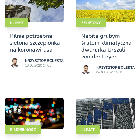
KLIMAT
FELIETONY
Pilnie potrzebna
Nabita grubym
zielona szczepionka
śrutem klimatyczna
na koronawirusa
dwururka Urszuli
von der Leyen
KRZYSZTOF BOLESTA
18.03.2020 14:05
KRZYSZTOF BOLESTA
06.03.2020 15:36
E-MOBILNOŚĆ
KLIMAT