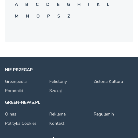
A
B
C
D
E
G
H
I
K
L
M
N
O
P
S
Z
NIE PRZEGAP
Greenpedia
Felietony
Zielona Kultura
Poradniki
Szukaj
GREEN-NEWS.PL
O nas
Reklama
Regulamin
Polityka Cookies
Kontakt