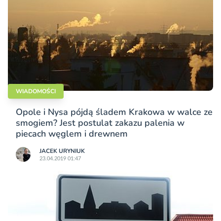
WIADOMOŚCI
Opole i Nysa pójdą śladem Krakowa w walce ze
smogiem? Jest postulat zakazu palenia w
piecach węglem i drewnem
JACEK URYNIUK
23.04.2019 01:47