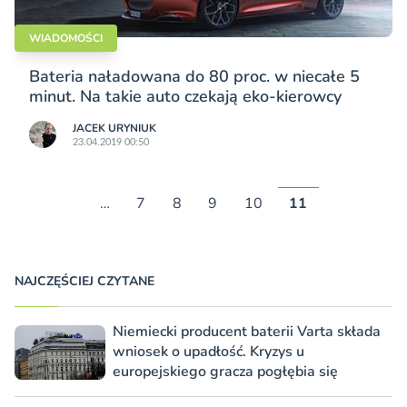
WIADOMOŚCI
Bateria naładowana do 80 proc. w niecałe 5
minut. Na takie auto czekają eko-kierowcy
JACEK URYNIUK
23.04.2019 00:50
…
7
8
9
10
11
NAJCZĘŚCIEJ CZYTANE
Niemiecki producent baterii Varta składa
wniosek o upadłość. Kryzys u
europejskiego gracza pogłębia się