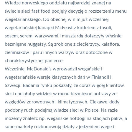
Władze norweskiego oddziału najbardziej znanej na
świecie sieci fast food podjęły decyzję o rozszerzeniu menu
wegetariańskiego. Do obecnej w nim już wcześniej
wegetariańskiej kanapki McFeast z kotletem z fasoli,
sosem, serem, warzywami i musztardą dołączyły właśnie
bezmięsne nuggetsy. Są zrobione z ciecierzycy, kalafiora,
ziemniaków i paru innych warzyw oraz obtoczone w
charakterystycznej panierce.
Wcześniej McDonald’s wprowadził wegańskie i
wegetariańskie wersje klasycznych dań w Finlandii i
Szwecji. Badania rynku pokazały, że coraz więcej klientów
sieci chciałoby widzieć w menu bezmięsne potrawy ze
względów zdrowotnych i klimatycznych. Ciekawe kiedy
podobny ruch podejmą władze sieci w Polsce. Na razie
możemy znaleźć np. wegańskie hotdogi na stacjach paliw, a
supermarkety rozbudowują działy z jedzeniem wege i