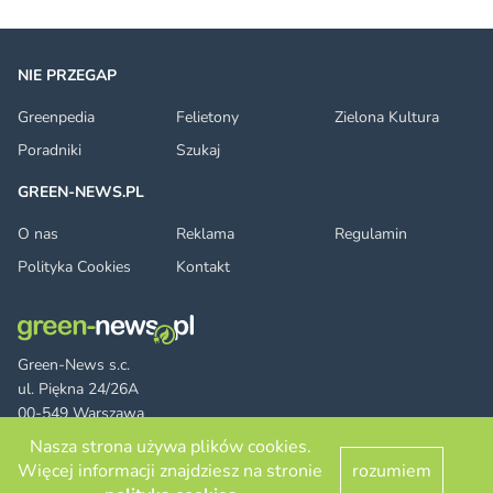
NIE PRZEGAP
Greenpedia
Felietony
Zielona Kultura
Poradniki
Szukaj
GREEN-NEWS.PL
O nas
Reklama
Regulamin
Polityka Cookies
Kontakt
Green-News s.c.
ul. Piękna 24/26A
00-549 Warszawa
Nasza strona używa plików cookies.
Więcej informacji znajdziesz na stronie
rozumiem
Facebook
Twitter
LinkedIn
RSS
© 2026 green-news.pl. All rights reserved.