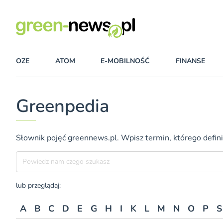
OZE
ATOM
E-MOBILNOŚĆ
FINANSE
Greenpedia
Słownik pojęć greennews.pl. Wpisz termin, którego definic
Szukane hasło
lub przeglądaj:
A
B
C
D
E
G
H
I
K
L
M
N
O
P
S