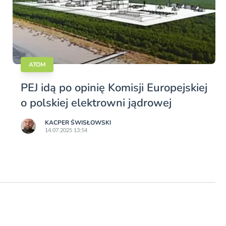
ATOM
PEJ idą po opinię Komisji Europejskiej
o polskiej elektrowni jądrowej
KACPER ŚWISŁO­WSKI
14.07.2025 13:54