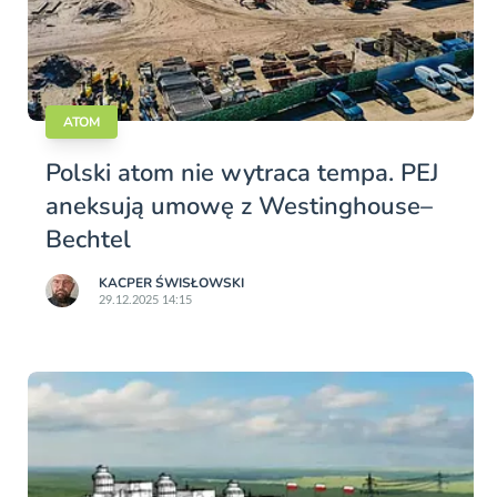
ATOM
Polski atom nie wytraca tempa. PEJ
aneksują umowę z Westinghouse–
Bechtel
KACPER ŚWISŁO­WSKI
29.12.2025 14:15