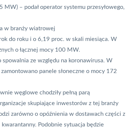
35 MW) – podał operator systemu przesyłowego,
a w branży wiatrowej
ok do roku i o 6,19 proc. w skali miesiąca. W
cznych o łącznej mocy 100 MW.
o spowalnia ze względu na koronawirusa. W
ce zamontowano panele słoneczne
o mocy 172
ownie węglowe chodziły pełną parą
anizacje skupiające inwestorów z tej branży
Chodzi zarówno o opóźnienia w dostawach części z
du kwarantanny. Podobnie sytuacja będzie