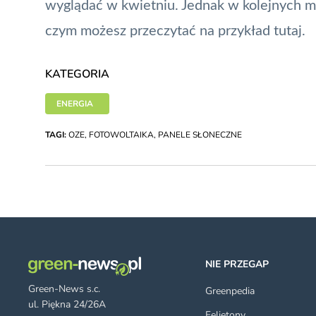
wyglądać w kwietniu. Jednak w kolejnych m
czym możesz przeczytać na przykład
tutaj
.
KATEGORIA
ENERGIA
TAGI:
OZE
,
FOTOWOLTAIKA
,
PANELE SŁONECZNE
NIE PRZEGAP
Green-News s.c.
Greenpedia
ul. Piękna 24/26A
Felietony