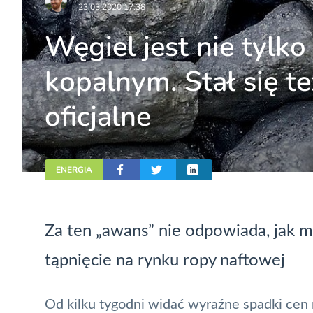
23.03.2020 17:38
Węgiel jest nie tylk
kopalnym. Stał się t
oficjalne
ENERGIA
Za ten „awans” nie odpowiada, jak m
tąpnięcie na rynku ropy naftowej
Od kilku tygodni widać wyraźne spadki cen