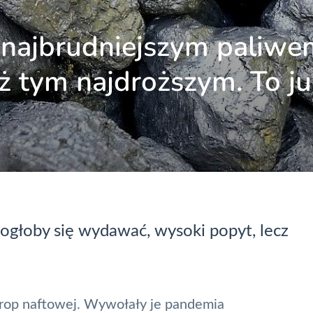
o najbrudniejszym paliw
eż tym najdroższym. To ju
ogłoby się wydawać, wysoki popyt, lecz
 rop naftowej. Wywołały je pandemia