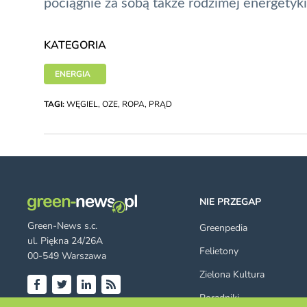
pociągnie za sobą także
rodzimej energetyki
KATEGORIA
ENERGIA
TAGI:
WĘGIEL
,
OZE
,
ROPA
,
PRĄD
NIE PRZEGAP
Green-News s.c.
Greenpedia
ul. Piękna 24/26A
Felietony
00-549 Warszawa
Zielona Kultura
Poradniki
Facebook
Twitter
LinkedIn
RSS