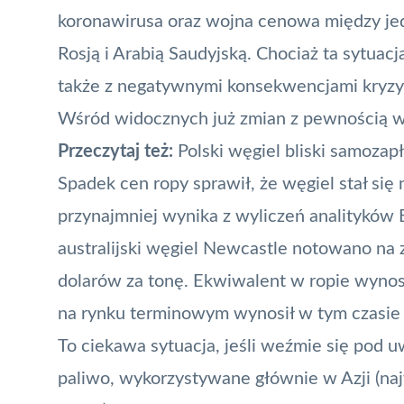
koronawirusa oraz wojna cenowa między j
Rosją i Arabią Saudyjską. Chociaż ta sytuacj
także z negatywnymi konsekwencjami kryzysu
Wśród widocznych już zmian z pewnością w
Przeczytaj też:
Polski węgiel bliski samozap
Spadek cen ropy sprawił, że węgiel stał si
przynajmniej wynika z
wyliczeń
analityków B
australijski węgiel Newcastle notowano na
dolarów za tonę. Ekwiwalent w ropie wynos
na rynku terminowym wynosił w tym czasie 
To ciekawa sytuacja, jeśli weźmie się pod u
paliwo, wykorzystywane głównie w Azji (na