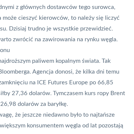
ednymi z głównych dostawców tego surowca,
a może cieszyć kierowców, to należy się liczyć
. Dzisiaj trudno je wszystkie przewidzieć.
arto zwrócić na zawirowania na rynku węgla.
łonu
ę najdroższym paliwem kopalnym świata. Tak
loomberga. Agencja donosi, że kilka dni temu
 zamknięciu na ICE Futures Europe po 66,85
iłby 27,36 dolarów. Tymczasem kurs ropy Brent
26,98 dolarów za baryłkę.
wagę, że jeszcze niedawno było to najtańsze
jwiększym konsumentem węgla od lat pozostają