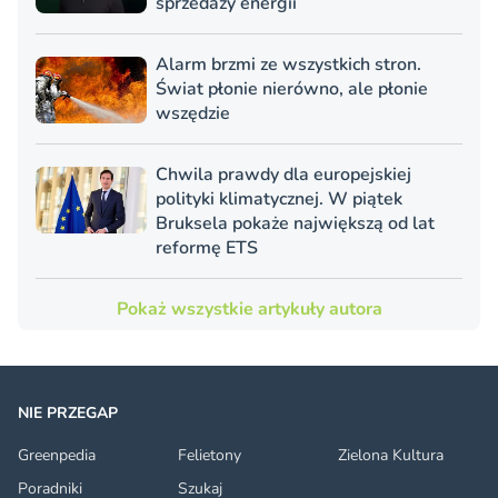
sprzedaży energii
Alarm brzmi ze wszystkich stron.
Świat płonie nierówno, ale płonie
wszędzie
Chwila prawdy dla europejskiej
polityki klimatycznej. W piątek
Bruksela pokaże największą od lat
reformę ETS
Pokaż wszystkie artykuły autora
NIE PRZEGAP
Greenpedia
Felietony
Zielona Kultura
Poradniki
Szukaj