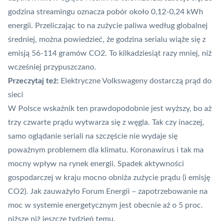
godzina streamingu oznacza pobór około 0,12-0,24 kWh
energii. Przeliczając to na zużycie paliwa według globalnej
średniej, można powiedzieć, że godzina serialu wiąże się z
emisją 56-114 gramów CO2. To kilkadziesiąt razy mniej, niż
wcześniej przypuszczano.
Przeczytaj też:
Elektryczne Volkswageny dostarczą prąd do
sieci
W Polsce wskaźnik ten prawdopodobnie jest wyższy, bo aż
trzy czwarte prądu wytwarza się z węgla. Tak czy inaczej,
samo oglądanie seriali na szczęście nie wydaje się
poważnym problemem dla klimatu. Koronawirus i tak ma
mocny wpływ na rynek energii. Spadek aktywności
gospodarczej w kraju mocno obniża zużycie prądu (
i emisję
CO2
). Jak zauważyło Forum Energii – zapotrzebowanie na
moc w systemie energetycznym jest obecnie aż o 5 proc.
niższe niż jeszcze tydzień temu.