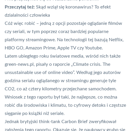
Przeczytaj też:
Skąd wziął się koronawirus? To efekt
dzialalności człowieka
Cóż więc robić – jedną z opcji pozostaje oglądanie filmów
czy seriali, w tym poprzez coraz bardziej popularne
platformy streamingowe. Na technologii tej bazują Netflix,
HBO GO, Amazon Prime, Apple TV czy Youtube.
Latem ubiegłego roku światowe media, wśród nich
także
green-news.pl
, pisały o raporcie „Climate crisis. The
unsustainable use of online video”. Według jego autorów
godzina serialu oglądanego w streamingu generuje tyle
CO2, co aż cztery kilometry przejechane samochodem.
Wniosek z tego raportu był taki, że najlepsze, co można
robić dla środowiska i klimatu, to cyfrowy detoks i częstsze
sięganie po książki niż seriale.
Jednak brytyjski think-tank Carbon Brief zweryfikował
założenia tego raportu. Okazuje się, że naukowcy grubo się