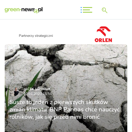
Partnerzy strategiczni
JACEK URYNIUK
10.01.2020 15:56
Susze to jeden z pierwszych skutków
zmian klimatu. BNP Paribas chce nauczyć
rolników, jak się przed nimi bronić