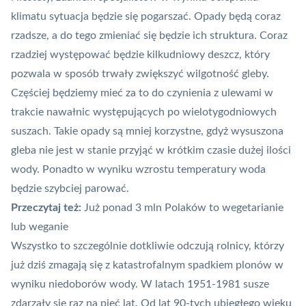
klimatu sytuacja będzie się pogarszać. Opady będą coraz
rzadsze, a do tego zmieniać się będzie ich struktura. Coraz
rzadziej występować będzie kilkudniowy deszcz, który
pozwala w sposób trwały zwiększyć wilgotność gleby.
Częściej będziemy mieć za to do czynienia z ulewami w
trakcie nawałnic występujących po wielotygodniowych
suszach
. Takie opady są mniej korzystne, gdyż wysuszona
gleba nie jest w stanie przyjąć w krótkim czasie dużej ilości
wody. Ponadto w wyniku wzrostu temperatury woda
będzie szybciej parować.
Przeczytaj też:
Już ponad 3 mln Polaków to wegetarianie
lub weganie
Wszystko to szczególnie dotkliwie odczują rolnicy, którzy
już dziś zmagają się z katastrofalnym spadkiem plonów w
wyniku niedoborów wody. W latach 1951-1981 susze
zdarzały się raz na pięć lat. Od lat 90-tych ubiegłego wieku