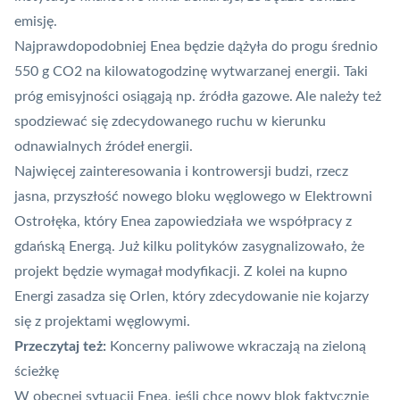
emisję.
Najprawdopodobniej Enea będzie dążyła do progu średnio
550 g CO2 na kilowatogodzinę wytwarzanej energii. Taki
próg emisyjności osiągają np. źródła gazowe. Ale należy też
spodziewać się zdecydowanego ruchu w kierunku
odnawialnych źródeł energii.
Najwięcej zainteresowania i kontrowersji budzi, rzecz
jasna, przyszłość nowego bloku węglowego w
Elektrowni
Ostrołęka
, który Enea zapowiedziała we współpracy z
gdańską Energą. Już kilku polityków zasygnalizowało, że
projekt będzie wymagał modyfikacji. Z kolei
na kupno
Energi zasadza się Orlen
, który zdecydowanie nie kojarzy
się z projektami węglowymi.
Przeczytaj też:
Koncerny paliwowe wkraczają na zieloną
ścieżkę
W obecnej sytuacji Enea, jeśli chce nowy blok faktycznie