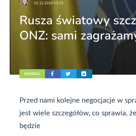
02.12.2019 13:13
Rusza światowy szcz
ONZ: sami zagrażamy
ENERGIA
Przed nami kolejne negocjacje w spr
jest wiele szczegółów, co sprawia, ż
będzie