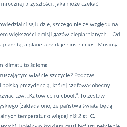
 mrocznej przyszłości, jaka może czekać
wiedzialni są ludzie, szczególnie ze względu na
dłem większości emisji gazów cieplarnianych.
Od
–
z planetą, a planeta oddaje cios za cios. Musimy
m klimatu to ściema
ruszającym właśnie szczycie? Podczas
polską prezydencją, której szefował obecny
przyjąć tzw. „Katowice rulebook”. To zestaw
skiego (zakłada ono, że państwa świata będą
nych temperatur o więcej niż 2 st. C,
ianych). Kolejnym krokiem musi być uzupełnienie