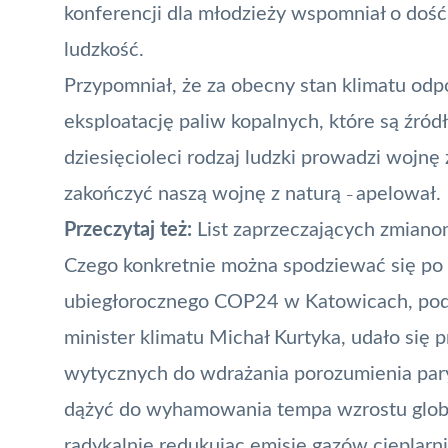
konferencji dla młodzieży wspomniał o dość
ludzkość.
Przypomniał, że za obecny stan klimatu odpo
eksploatację paliw kopalnych, które są źró
dziesięcioleci rodzaj ludzki prowadzi wojnę 
zakończyć naszą wojnę z naturą
apelował.
–
Przeczytaj też:
List zaprzeczających zmiano
Czego konkretnie można spodziewać się po 
ubiegłorocznego COP24 w Katowicach, pod 
minister klimatu Michał Kurtyka, udało się 
wytycznych do wdrażania porozumienia pary
dążyć do wyhamowania tempa wzrostu global
radykalnie redukując emisję gazów cieplarn