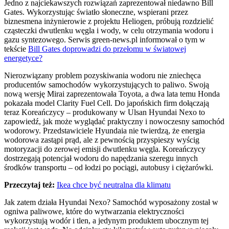
Jedno z najciekawszych rozwiązań zaprezentował niedawno Bill
Gates. Wykorzystując światło słoneczne, wspierani przez
biznesmena inżynierowie z projektu Heliogen, próbują rozdzielić
cząsteczki dwutlenku węgla i wody, w celu otrzymania wodoru i
gazu syntezowego. Serwis green-news.pl informował o tym w
tekście
Bill Gates doprowadzi do przełomu w światowej
energetyce?
Nierozwiązany problem pozyskiwania wodoru nie zniechęca
producentów samochodów wykorzystujących to paliwo. Swoją
nową wersję Mirai zaprezentowała Toyota, a dwa lata temu Honda
pokazała model Clarity Fuel Cell. Do japońskich firm dołączają
teraz Koreańczycy – produkowany w Ulsan Hyundai Nexo to
zapowiedź, jak może wyglądać praktyczny i nowoczesny samochód
wodorowy. Przedstawiciele Hyundaia nie twierdzą, że energia
wodorowa zastąpi prąd, ale z pewnością przyspieszy wyścig
motoryzacji do zerowej emisji dwutlenku węgla. Koreańczycy
dostrzegają potencjał wodoru do napędzania szeregu innych
środków transportu – od łodzi po pociągi, autobusy i ciężarówki.
Przeczytaj też:
Ikea chce być neutralna dla klimatu
Jak zatem działa Hyundai Nexo? Samochód wyposażony został w
ogniwa paliwowe, które do wytwarzania elektryczności
wykorzystują wodór i tlen, a jedynym produktem ubocznym tej