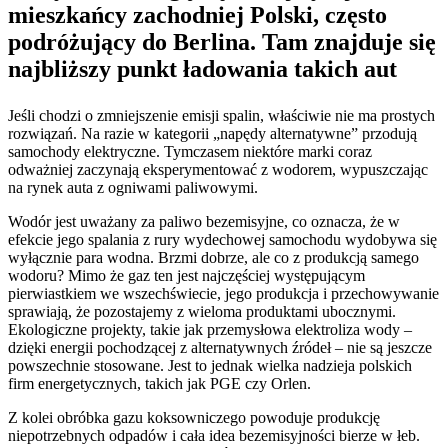
mieszkańcy zachodniej Polski, często
podróżujący do Berlina. Tam znajduje się
najbliższy punkt ładowania takich aut
Jeśli chodzi o zmniejszenie emisji spalin, właściwie nie ma prostych
rozwiązań. Na razie w kategorii „napędy alternatywne” przodują
samochody elektryczne. Tymczasem niektóre marki coraz
odważniej zaczynają eksperymentować z wodorem, wypuszczając
na rynek auta z ogniwami paliwowymi.
Wodór jest uważany za paliwo bezemisyjne, co oznacza, że w
efekcie jego spalania z rury wydechowej samochodu wydobywa się
wyłącznie para wodna. Brzmi dobrze, ale co z produkcją samego
wodoru? Mimo że gaz ten jest najczęściej występującym
pierwiastkiem we wszechświecie, jego produkcja i przechowywanie
sprawiają, że pozostajemy z wieloma produktami ubocznymi.
Ekologiczne projekty, takie jak przemysłowa elektroliza wody –
dzięki energii pochodzącej z alternatywnych źródeł – nie są jeszcze
powszechnie stosowane. Jest to jednak wielka nadzieja polskich
firm energetycznych, takich jak PGE czy Orlen.
Z kolei obróbka gazu koksowniczego powoduje produkcję
niepotrzebnych odpadów i cała idea bezemisyjności bierze w łeb.