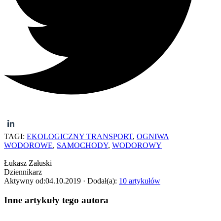
TAGI:
EKOLOGICZNY TRANSPORT
,
OGNIWA
WODOROWE
,
SAMOCHODY
,
WODOROWY
Łukasz Załuski
Dziennikarz
Aktywny od:
04.10.2019
· Dodał(a):
10 artykułów
Inne artykuły tego autora