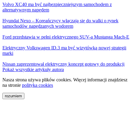
Volvo XC40 ma być najbezpieczniejszym samochodem z
alternatywnym napędem
Hyundai Nexo – Koreańczycy włączają się do walki o rynek
samochodów napędzanych wodorem
Ford przedstawia w pełni elektrycznego SUV-a Mustanga Mach-E
Elektryczny Volkswagen ID.3 ma być wizytówką nowej strategii
marki
Nissan zaprezentował elektryczny koncept gotowy do produkcji
Pokaż wszystkie artykuły autora
Nasza strona używa plików cookies. Więcej informacji znajdziesz
na stronie
polityka cookies
rozumiem