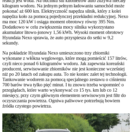
reakcji jest woda. Na odcinku stu kilometrów auto zużywa niecały
kilogram wodoru. Na jednym pełnym ładowaniu samochód może
pokonać aż 600 km. Elektryczność napędza silnik, który z kolei
napędza koło za pomocą pojedynczej przekładni redukcyjnej. Nexo
ma moc 120 kW i osiąga moment obrotowy równy 395 Nm.
Dodatkowo w celu zwiększenia mocy silnika wykorzystano
akumulator litowo-jonowy 1,56 kWh. Wysoki moment obrotowy
Hyundaia Nexo sprawia, że auto przyspiesza do setki w 9,2
sekundy.
Na pokładzie Hyundaia Nexo umieszczono trzy zbiorniki
wykonane z włókna węglowego, które mogą pomieścić 157 litrów,
czyli nieco ponad 6 kilogramów wodoru. Jak zapewnia koreański
producent, serwisowanie zbiorników nie jest konieczne wcześniej
niż po 20 latach od zakupu auta. To nie koniec zalet tej technologii.
Tankowanie wodorem za pomocą specjalnego zestawu o ciśnieniu
700 barów trwa tylko pięć minut. I tu znowu trzeba wspomnieć o
przeglądach, które warto wykonywać co 15 tys. km lub co 12
miesięcy, przy czym głównym elementem serwisowym jest filtr do
oczyszczania powietrza. Ogniwa paliwowe potrzebują bowiem
źródła czystego powietrza.