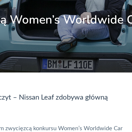
zcą Women’s Worldwide 
zczyt – Nissan Leaf zdobywa główną
nym zwycięzcą konkursu Women’s Worldwide Car