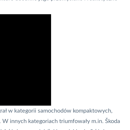
grał w kategorii samochodów kompaktowych,
. W innych kategoriach triumfowały m.in. Škoda