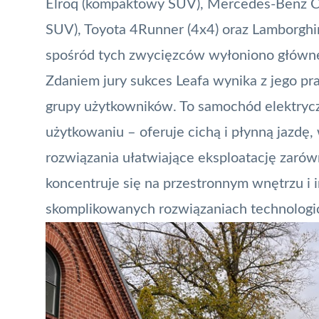
Elroq (kompaktowy SUV), Mercedes-Benz CL
SUV), Toyota 4Runner (4x4) oraz Lamborghi
spośród tych zwycięzców wyłoniono główneg
Zdaniem jury sukces Leafa wynika z jego pra
grupy użytkowników. To samochód elektryc
użytkowaniu – oferuje cichą i płynną jazdę
rozwiązania ułatwiające eksploatację zarówn
koncentruje się na przestronnym wnętrzu i i
skomplikowanych rozwiązaniach technologi