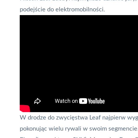
podejście do elektromobilności.
W drodze do zwycięstwa Leaf najpierw wy
pokonując wielu
rywali w swoim segmencie