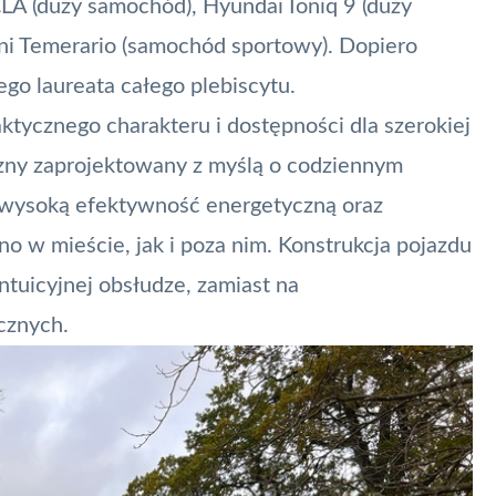
A (duży samochód), Hyundai Ioniq 9 (duży
ni Temerario (samochód sportowy). Dopiero
o laureata całego plebiscytu.
ktycznego charakteru i dostępności dla szerokiej
zny zaprojektowany z myślą o codziennym
, wysoką efektywność energetyczną oraz
o w mieście, jak i poza nim. Konstrukcja pojazdu
ntuicyjnej obsłudze, zamiast na
cznych.