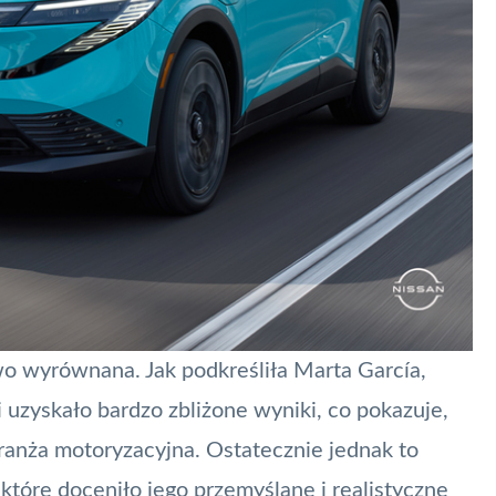
wo wyrównana. Jak podkreśliła Marta García,
zyskało bardzo zbliżone wyniki, co pokazuje,
ranża motoryzacyjna. Ostatecznie jednak to
 które doceniło jego przemyślane i realistyczne