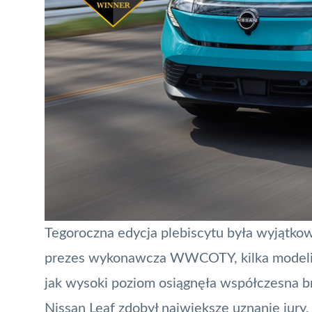
Tegoroczna edycja plebiscytu była wyjątko
prezes wykonawcza WWCOTY, kilka modeli u
jak wysoki poziom osiągnęła współczesna b
Nissan Leaf zdobył największe uznanie jury,