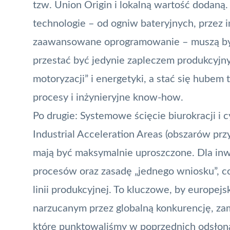
tzw. Union Origin i lokalną wartość dodaną.
technologie – od ogniw bateryjnych, przez
zaawansowane oprogramowanie – muszą być r
przestać być jedynie zapleczem produkcyj
motoryzacji” i energetyki, a stać się hube
procesy i inżynieryjne know-how.
Po drugie: Systemowe ścięcie biurokracji i
Industrial Acceleration Areas (obszarów prz
mają być maksymalnie uproszczone. Dla inw
procesów oraz zasadę „jednego wniosku”, co
linii produkcyjnej. To kluczowe, by europe
narzucanym przez globalną konkurencję, zam
które punktowaliśmy w poprzednich odsłona