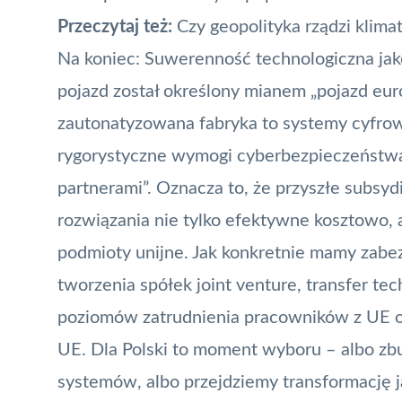
Przeczytaj też:
Czy geopolityka rządzi klim
Na koniec: Suwerenność technologiczna j
pojazd został określony mianem „pojazd euro
zautonatyzowana fabryka to systemy cyfro
rygorystyczne wymogi cyberbezpieczeństwa 
partnerami”. Oznacza to, że przyszłe subsy
rozwiązania nie tylko efektywne kosztowo,
podmioty unijne. Jak konkretnie mamy zab
tworzenia spółek joint venture, transfer t
poziomów zatrudnienia pracowników z UE 
UE. Dla Polski to moment wyboru – albo zb
systemów, albo przejdziemy transformację