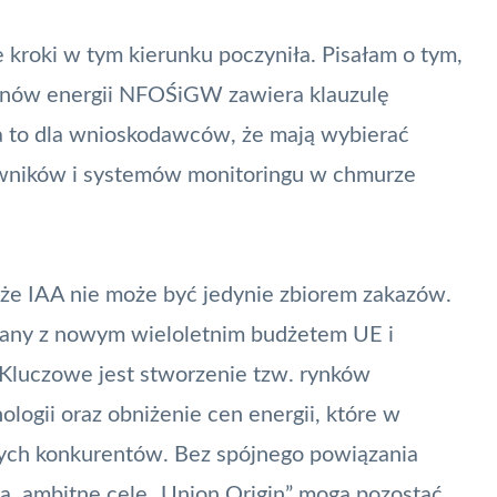
 kroki w tym kierunku poczyniła. Pisałam o tym,
zynów energii NFOŚiGW
zawiera klauzulę
 to dla wnioskodawców, że mają wybierać
lowników i systemów monitoringu w chmurze
że IAA nie może być jedynie zbiorem zakazów.
zany z nowym wieloletnim budżetem UE i
Kluczowe jest stworzenie tzw. rynków
ologii oraz obniżenie cen energii, które w
lnych konkurentów. Bez spójnego powiązania
ą, ambitne cele „Union Origin” mogą pozostać