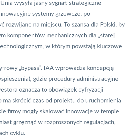
 Unia wysyła jasny sygnał: strategiczne
 innowacyjne systemy grzewcze, po
ozwijane na miejscu. To szansa dla Polski, by
nym komponentów mechanicznych dla „starej
m technologicznym, w którym powstają kluczowe
 cyfrowy „bypass”. IAA wprowadza koncepcję
yspieszenia), gdzie procedury administracyjne
estora oznacza to obowiązek cyfryzacji
 ma skrócić czas od projektu do uruchomienia
jskie firmy mogły skalować innowacje w tempie
iast grzęznąć w rozproszonych regulacjach,
ch cyklu.