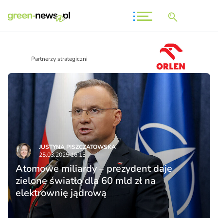
Partnerzy strategiczni
JUSTYNA PISZCZATOWSKA
25.03.2025 16:13
Atomowe miliardy – prezydent daje
zielone światło dla 60 mld zł na
elektrownię jądrową