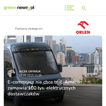
Partnerzy strategiczni
JACEK URYNIUK
22.09.2019 11:35
E-commerce nie chce truć. Amazon
zamawia 100 tys. elektrycznych
dostawczaków