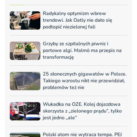
Radykalny optymizm wbrew
trendowi. Jak Oatly nie dało się
podtopić niezielonej fali
Grzyby ze szpitalnych piwnic i
portowe algi. Malmö ma przepis na
transformację
25 słonecznych gigawatów w Polsce.
Takiego wzrostu nikt nie przewidział,
problemów też nie
Wukadka na OZE. Kolej dojazdowa
skorzysta z „zielonego prądu”, tylko
jest jedno „ale”
Polski atom nie wytraca tempa. PEJ