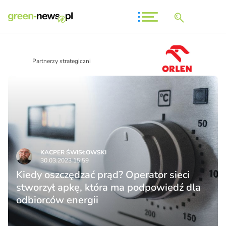
Partnerzy strategiczni
KACPER ŚWISŁO­WSKI
30.03.2023 15:59
Kiedy oszczędzać prąd? Operator sieci
stworzył apkę, która ma podpowiedź dla
odbiorców energii