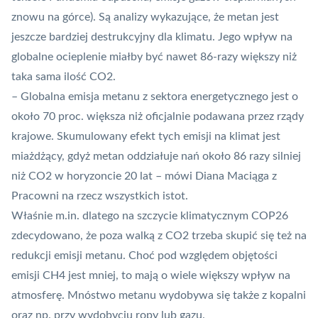
znowu na górce
). Są analizy wykazujące, że metan jest
jeszcze bardziej destrukcyjny dla klimatu. Jego wpływ na
globalne ocieplenie miałby być nawet 86-razy większy niż
taka sama ilość CO2.
– Globalna emisja metanu z sektora energetycznego jest o
około 70 proc. większa niż oficjalnie podawana przez rządy
krajowe. Skumulowany efekt tych emisji na klimat jest
miażdżący, gdyż metan oddziałuje nań około 86 razy silniej
niż CO2 w horyzoncie 20 lat – mówi Diana Maciąga z
Pracowni na rzecz wszystkich istot.
Właśnie m.in.
dlatego na szczycie klimatycznym COP26
zdecydowano
, że poza walką z CO2 trzeba skupić się też na
redukcji emisji metanu. Choć pod względem objętości
emisji CH4 jest mniej, to mają o wiele większy wpływ na
atmosferę. Mnóstwo metanu wydobywa
się także z kopalni
oraz np. przy wydobyciu ropy lub gazu.