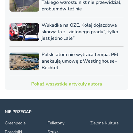
Takiego wzrostu nikt nie przewidział,
problemów też nie
Wukadka na OZE. Kolej dojazdowa
skorzysta z „zielonego prądu”, tylko
jest jedno „ale”
Polski atom nie wytraca tempa. PEJ
aneksują umowę z Westinghouse–
Bechtel
Pokaż wszystkie artykuły autora
NIE PRZEGAP
Greenpedia
Felietony
Zielona Kultura
Poradniki
Szukaj