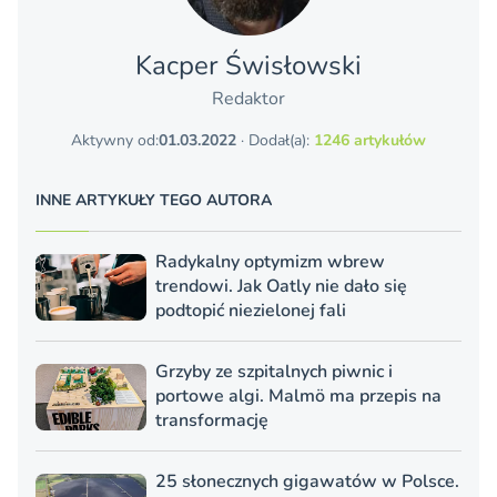
Kacper Świsło­wski
Redaktor
Aktywny od:
01.03.2022
· Dodał(a):
1246 artykułów
INNE ARTYKUŁY TEGO AUTORA
Radykalny optymizm wbrew
trendowi. Jak Oatly nie dało się
podtopić niezielonej fali
Grzyby ze szpitalnych piwnic i
portowe algi. Malmö ma przepis na
transformację
25 słonecznych gigawatów w Polsce.