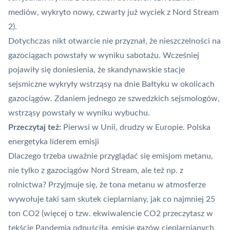
mediów, wykryto nowy, czwarty już wyciek z Nord Stream
2).
Dotychczas nikt otwarcie nie przyznał, że nieszczelności na
gazociągach powstały w wyniku sabotażu. Wcześniej
pojawiły się doniesienia, że skandynawskie stacje
sejsmiczne wykryły wstrząsy na dnie Bałtyku w okolicach
gazociągów. Zdaniem jednego ze szwedzkich
sejsmologów,
wstrząsy powstały w wyniku wybuchu
.
Przeczytaj też:
Pierwsi w Unii, drudzy w Europie. Polska
energetyka liderem emisji
Dlaczego trzeba uważnie przyglądać się emisjom metanu,
nie tylko z gazociągów Nord Stream, ale też np. z
rolnictwa? Przyjmuje się, że tona metanu w atmosferze
wywołuje taki sam skutek cieplarniany, jak co najmniej 25
ton CO2 (więcej o tzw. ekwiwalencie CO2 przeczytasz w
tekście
Pandemia odpuściła, emisje gazów cieplarnianych