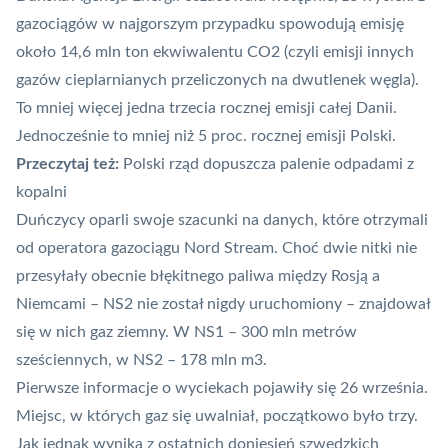
gazociągów w najgorszym przypadku spowodują emisję
około 14,6 mln ton ekwiwalentu CO2 (czyli emisji innych
gazów cieplarnianych przeliczonych na dwutlenek węgla).
To mniej więcej jedna trzecia rocznej emisji całej Danii.
Jednocześnie to mniej niż 5 proc. rocznej emisji Polski.
Przeczytaj też:
Polski rząd dopuszcza palenie odpadami z
kopalni
Duńczycy oparli swoje szacunki na danych, które otrzymali
od operatora gazociągu Nord Stream. Choć dwie nitki nie
przesyłały obecnie błękitnego paliwa między Rosją a
Niemcami – NS2 nie został nigdy uruchomiony – znajdował
się w nich gaz ziemny. W NS1 – 300 mln metrów
sześciennych, w NS2 – 178 mln m3.
Pierwsze informacje o wyciekach pojawiły się 26 września.
Miejsc, w których gaz się uwalniał, początkowo było trzy.
Jak jednak wynika z ostatnich doniesień szwedzkich