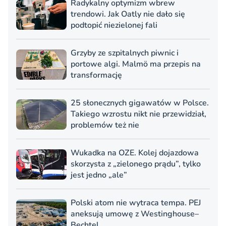
Radykalny optymizm wbrew
trendowi. Jak Oatly nie dało się
podtopić niezielonej fali
Grzyby ze szpitalnych piwnic i
portowe algi. Malmö ma przepis na
transformację
25 słonecznych gigawatów w Polsce.
Takiego wzrostu nikt nie przewidział,
problemów też nie
Wukadka na OZE. Kolej dojazdowa
skorzysta z „zielonego prądu”, tylko
jest jedno „ale”
Polski atom nie wytraca tempa. PEJ
aneksują umowę z Westinghouse–
Bechtel