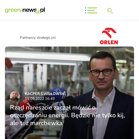
Partnerzy strategiczni
KACPER ŚWISŁO­WSKI
15.09.2022 16:49
Rząd nareszcie zaczął mówić o
oszczędzaniu energii. Będzie nie tylko kij,
ale też marchewka