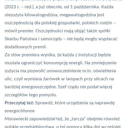
(2023 r. – red.), a już obecnie, od 1 października. Każda
niezużyta kilowatogodzina, megawatogodzina jest
oszczędnością dla polskiej gospodarki, polskich rodzin –
mówił premier. Oszczędności mają objąć także spółki
Skarbu Państwa i samorządy – nie będą mogły wypłacać
dodatkowych premii.
Ze słów premiera wynika, że każda z instytucji będzie
musiała ograniczyć konsumpcję energii. Na zmniejszenie
zużycia ma pozwolić unowocześnienie m.in. oświetlenia
ulic, czyli wymiana żarówek w lampach przy ulicach na
bardziej energooszczędne. Szef rządu nie podał więcej
szczegółów tego pomysłu.
Przeczytaj też:
Sprawdź, które urządzenia są naprawdę
energochłonne
Morawiecki zapowiedział też, że „tarcza” obejmie również
polskie przedsiębiorstwa,
o tej pomocy kilka dni wcześniej