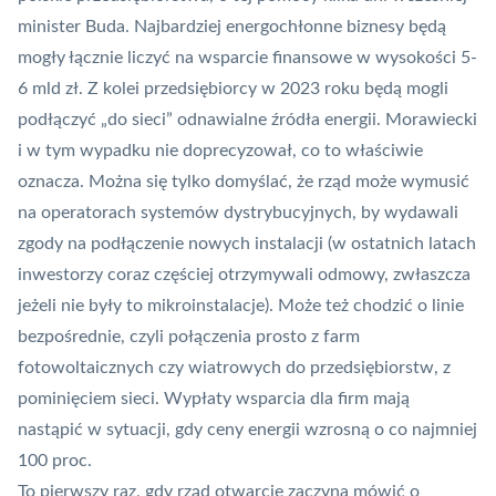
minister Buda
. Najbardziej energochłonne biznesy będą
mogły łącznie liczyć na wsparcie finansowe w wysokości 5-
6 mld zł. Z kolei przedsiębiorcy w 2023 roku będą mogli
podłączyć „do sieci” odnawialne źródła energii. Morawiecki
i w tym wypadku nie doprecyzował, co to właściwie
oznacza. Można się tylko domyślać, że rząd może wymusić
na operatorach systemów dystrybucyjnych, by wydawali
zgody na podłączenie nowych instalacji (w ostatnich latach
inwestorzy coraz częściej otrzymywali odmowy, zwłaszcza
jeżeli nie były to mikroinstalacje). Może też chodzić o linie
bezpośrednie, czyli połączenia prosto z farm
fotowoltaicznych czy wiatrowych do przedsiębiorstw, z
pominięciem sieci. Wypłaty wsparcia dla firm mają
nastąpić w sytuacji, gdy ceny energii wzrosną o co najmniej
100 proc.
To pierwszy raz, gdy rząd otwarcie zaczyna mówić o