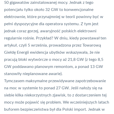
50 gigawatów zainstalowanej mocy. Jednak z tego
potencjału tylko około 32 GW to konwencjonalne
elektrownie, które przynajmniej w teorii powinny być w
pełni dyspozycyjne dla operatora systemu. Z tym jest
jednak coraz gorzej, awaryjność polskich elektrowni
regularnie rośnie. Przykład? W dniu, kiedy powstawał ten
artykuł, czyli 5 września, prowadzona przez Towarową
Giełdę Energii ewidencja ubytków wskazywała, że nie
pracują bloki wytwórcze o mocy aż 21,8 GW (z tego 8,5
GW poddawano planowym remontom, a ponad 13 GW
stanowiły nieplanowane awarie).
Tymczasem maksymalne przewidywane zapotrzebowanie
na moc w systemie to ponad 27 GW. Jeśli nałoży się na
siebie kilka niekorzystnych zjawisk, to z dostarczeniem tej
mocy może pojawić się problem. We wcześniejszych latach
buforem bezpieczeństwa był dla Polski import. Jednak w