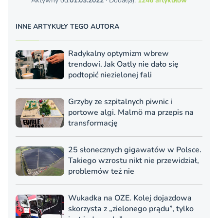
Aktywny od:
01.03.2022
· Dodał(a):
1246 artykułów
INNE ARTYKUŁY TEGO AUTORA
Radykalny optymizm wbrew
trendowi. Jak Oatly nie dało się
podtopić niezielonej fali
Grzyby ze szpitalnych piwnic i
portowe algi. Malmö ma przepis na
transformację
25 słonecznych gigawatów w Polsce.
Takiego wzrostu nikt nie przewidział,
problemów też nie
Wukadka na OZE. Kolej dojazdowa
skorzysta z „zielonego prądu”, tylko