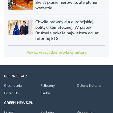
Świat płonie nierówno, ale płonie
wszędzie
Chwila prawdy dla europejskiej
polityki klimatycznej. W piątek
Bruksela pokaże największą od lat
reformę ETS
Pokaż wszystkie artykuły autora
NIE PRZEGAP
Greenpedia
Felietony
Zielona Kultura
Poradniki
Szukaj
GREEN-NEWS.PL
O nas
Reklama
Regulamin