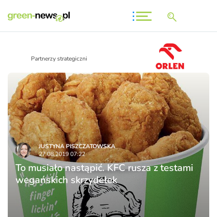
Partnerzy strategiczni
JUSTYNA PISZCZATOWSKA
27.08.2019 07:22
To musiało nastąpić. KFC rusza z testami
wegańskich skrzydełek