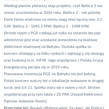
Według planów pierwszy etap projektu, czyli Baltica 3 ma
zostać uruchomiona w 2026 roku. Baltica 2 - rok później.
Dwie farmy wiatrowe na morzu mają mieć łączną moc 2,5
GW, Baltica 3 - 1045,5 MW, Baltica 2 - 1498 MW.
Ørsted razem z PGE czekają już tylko na ostatnie decyzje
administracyjne oraz uzyskanie pozwolenia na budowę
elektrowni wiatrowej na Bałtyku. Duńska spółka to
koncern działający na kilku rynkach i zajmujący się obsługą
oraz budową m.in. MFW. Jego współpraca z Polską Grupą
Energetyczną zaczęła się w 2019 roku.
Planowana inwestycja PGE na Bałtyku nie jest jedyną.
Polski koncern walczy też o
lokalizacje wskazane w drugiej
turze
, jest ich 11. Spółka stara się o osiem z nich. Ørsted
współpracuje przy tym także z ZE PAK (Zespół Elektrowni
Pątnów-Adamów-Konin)
.
Przeczytaj też:
Rozwój offshore wind. Są chęci, ale Polsce i