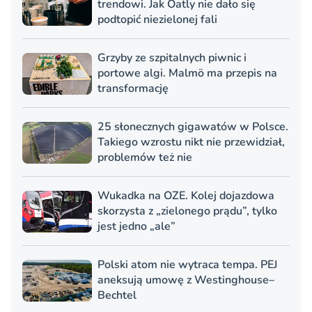
trendowi. Jak Oatly nie dało się
podtopić niezielonej fali
Grzyby ze szpitalnych piwnic i
portowe algi. Malmö ma przepis na
transformację
25 słonecznych gigawatów w Polsce.
Takiego wzrostu nikt nie przewidział,
problemów też nie
Wukadka na OZE. Kolej dojazdowa
skorzysta z „zielonego prądu”, tylko
jest jedno „ale”
Polski atom nie wytraca tempa. PEJ
aneksują umowę z Westinghouse–
Bechtel