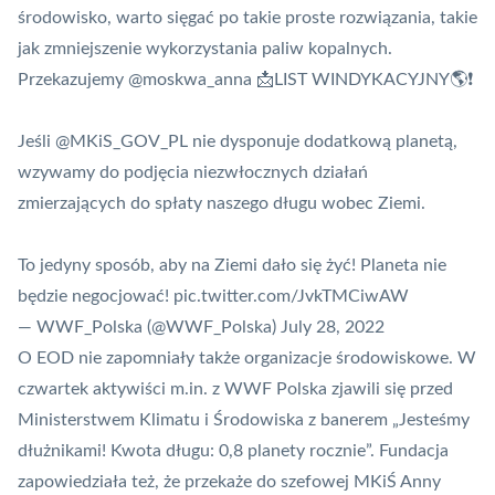
środowisko, warto sięgać po takie proste rozwiązania, takie
jak zmniejszenie wykorzystania paliw kopalnych.
Przekazujemy
@moskwa_anna
📩LIST WINDYKACYJNY🌎❗️
Jeśli
@MKiS_GOV_PL
nie dysponuje dodatkową planetą,
wzywamy do podjęcia niezwłocznych działań
zmierzających do spłaty naszego długu wobec Ziemi.
To jedyny sposób, aby na Ziemi dało się żyć! Planeta nie
będzie negocjować!
pic.twitter.com/JvkTMCiwAW
— WWF_Polska (@WWF_Polska)
July 28, 2022
O EOD nie zapomniały także organizacje środowiskowe. W
czwartek aktywiści m.in. z WWF Polska zjawili się przed
Ministerstwem Klimatu i Środowiska z banerem „Jesteśmy
dłużnikami! Kwota długu: 0,8 planety rocznie”. Fundacja
zapowiedziała też, że przekaże do szefowej MKiŚ Anny