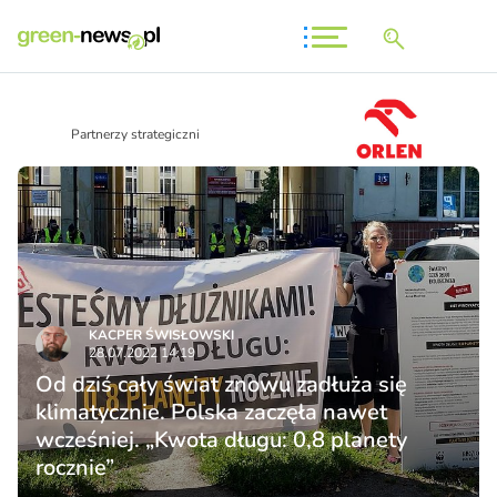
Partnerzy strategiczni
KACPER ŚWISŁO­WSKI
28.07.2022 14:19
Od dziś cały świat znowu zadłuża się
klimatycznie. Polska zaczęła nawet
wcześniej. „Kwota długu: 0,8 planety
rocznie”