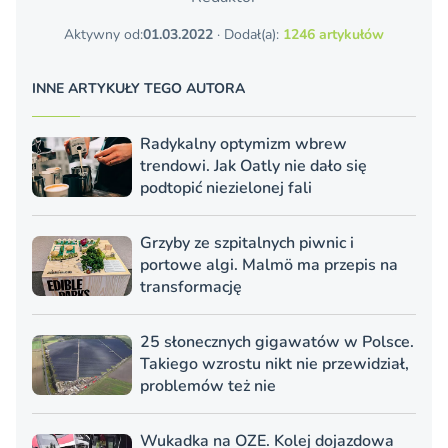
Aktywny od:
01.03.2022
· Dodał(a):
1246 artykułów
INNE ARTYKUŁY TEGO AUTORA
Radykalny optymizm wbrew
trendowi. Jak Oatly nie dało się
podtopić niezielonej fali
Grzyby ze szpitalnych piwnic i
portowe algi. Malmö ma przepis na
transformację
25 słonecznych gigawatów w Polsce.
Takiego wzrostu nikt nie przewidział,
problemów też nie
Wukadka na OZE. Kolej dojazdowa