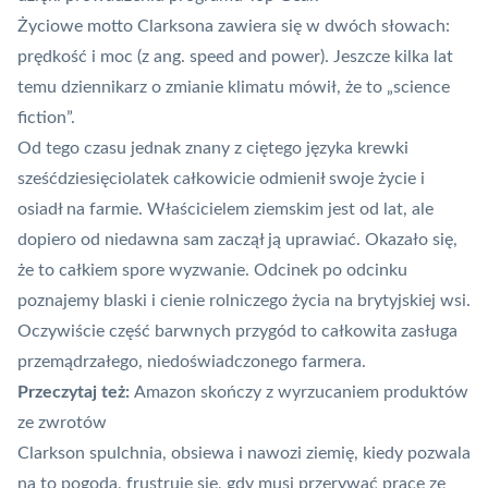
Życiowe motto Clarksona zawiera się w dwóch słowach:
prędkość i moc (z ang. speed and power). Jeszcze kilka lat
temu dziennikarz o zmianie klimatu mówił, że to „science
fiction”.
Od tego czasu jednak znany z ciętego języka krewki
sześćdziesięciolatek całkowicie odmienił swoje życie i
osiadł na farmie. Właścicielem ziemskim jest od lat, ale
dopiero od niedawna sam zaczął ją uprawiać. Okazało się,
że to całkiem spore wyzwanie. Odcinek po odcinku
poznajemy blaski i cienie rolniczego życia na brytyjskiej wsi.
Oczywiście część barwnych przygód to całkowita zasługa
przemądrzałego, niedoświadczonego farmera.
Przeczytaj też:
Amazon skończy z wyrzucaniem produktów
ze zwrotów
Clarkson spulchnia, obsiewa i nawozi ziemię, kiedy pozwala
na to pogoda, frustruje się, gdy musi przerywać pracę ze