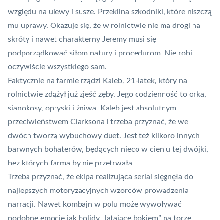
względu na ulewy i susze. Przeklina szkodniki, które niszczą
mu uprawy. Okazuje się, że w rolnictwie nie ma drogi na
skróty i nawet charakterny Jeremy musi się
podporządkować siłom natury i procedurom. Nie robi
oczywiście wszystkiego sam.
Faktycznie na farmie rządzi Kaleb, 21-latek, który na
rolnictwie zdążył już zjeść zęby. Jego codzienność to orka,
sianokosy, opryski i żniwa. Kaleb jest absolutnym
przeciwieństwem Clarksona i trzeba przyznać, że we
dwóch tworzą wybuchowy duet. Jest też kilkoro innych
barwnych bohaterów, będących nieco w cieniu tej dwójki,
bez których farma by nie przetrwała.
Trzeba przyznać, że ekipa realizująca serial sięgnęła do
najlepszych motoryzacyjnych wzorców prowadzenia
narracji. Nawet kombajn w polu może wywoływać
podobne emocje jak bolidy „latające bokiem” na torze