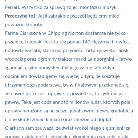
Ferrari. Wszystko za sprawą zdjęć, montażu i muzyki.
Przeczytaj też:
Jeśli zabraknie pszczół będziemy mieć
poważne kłopoty
Farma Clarksona w Chipping Norton dostarcza nie tylko
pszenicę i rzepak. Jest tu też ponad 140 ciężarnych owiec,
hodowla wasabi, która ma przynieść fortunę, wiktoriański
wodociąg oraz ogromny traktor marki Lamborghini
– łatwo
zgadnąć, czyim pomysłem był jego zakup. Z każdym
odcinkiem dowiadujemy się więcej o tym, ile kosztuje
utrzymanie gospodarstwa, by w finałowym przekonać się,
że nawet jeśli część upraw się powiedzie, to zysk nie jest
pewny. Taka jest codzienność milionów ludzi, których pola i
uprawy narażone są na susze, gwałtowne ulewy, gradobicia
i inne skutki zmian klimatu oraz zależne od dopłat.
Clarkson sam zauważa, że świat wokół niego się zmienił za
sprawą działalności człowieka. Wymierają pszczoły, ptaki