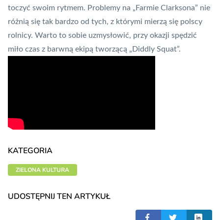
toczyć swoim rytmem. Problemy na „Farmie Clarksona” nie
różnią się tak bardzo od tych, z którymi mierzą się polscy
rolnicy. Warto to sobie uzmysłowić, przy okazji spędzić
miło czas z barwną ekipą tworzącą „Diddly Squat”.
KATEGORIA
ZIELONA KULTURA
UDOSTĘPNIJ TEN ARTYKUŁ