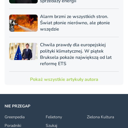
sprzedaży energii
Alarm brzmi ze wszystkich stron.
Świat płonie nierówno, ale płonie
wszędzie
Chwila prawdy dla europejskiej
polityki klimatycznej. W piątek
Bruksela pokaże największą od lat
reformę ETS
Pokaż wszystkie artykuły autora
NIE PRZEGAP
Greenpedia
Felietony
Zielona Kultura
Poradniki
Szukaj