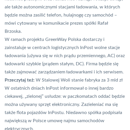
ale także autonomicznymi stacjami ładowania, w których
będzie można zasilić telefon, hulajnogę czy samochód –
mówi cytowany w komunikacie prezes spółki Rafał
Brzoska.
W ramach projektu GreenWay Polska dostarczy i
zainstaluje w centrach logistycznych InPost wolne stacje
ładowania (używa się w nich prądu przemiennego, AC) oraz
ładowarki szybkie (prądem stałym, DC). Firma będzie się
także zajmować zarządzaniem ładowarkami i ich serwisem.
Przeczytaj też:
W Stalowej Woli stanie fabryka za 3 mld zł
W ostatnich dniach InPost informował o innej bardzo
ciekawej, „zielonej” usłudze: w paczkomatach
oddać będzie
można używany sprzęt elektroniczny
. Zazieleniać ma się
także flota pojazdów InPostu. Niedawno spółka podpisała
największą w Polsce
umowę najmu samochodów
elektrycznych
.