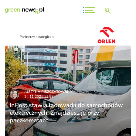
Partnerzy strategiczni
JUSTYNA PISZCZATOWSKA
24.11.2021 11:58
InPost stawia ładowarki do samochodów
elektrycznych. Znajdziesz je przy
paczkomatach