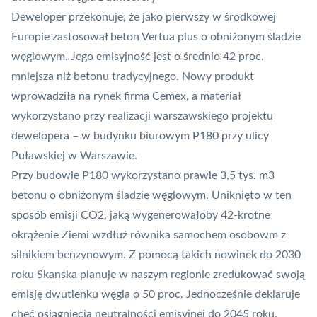
Deweloper przekonuje, że jako pierwszy w środkowej
Europie zastosował beton Vertua plus o obniżonym śladzie
węglowym. Jego emisyjność jest o średnio 42 proc.
mniejsza niż betonu tradycyjnego. Nowy produkt
wprowadziła na rynek firma Cemex, a materiał
wykorzystano przy realizacji warszawskiego projektu
dewelopera – w budynku biurowym P180 przy ulicy
Puławskiej w Warszawie.
Przy budowie P180 wykorzystano prawie 3,5 tys. m3
betonu o obniżonym śladzie węglowym. Uniknięto w ten
sposób emisji
CO2
, jaką wygenerowałoby 42-krotne
okrążenie Ziemi wzdłuż równika samochem osobowm z
silnikiem benzynowym. Z pomocą takich nowinek do 2030
roku Skanska planuje w naszym regionie zredukować swoją
emisję dwutlenku węgla o 50 proc. Jednocześnie deklaruje
chęć osiągnięcia neutralności emisyjnej do 2045 roku.