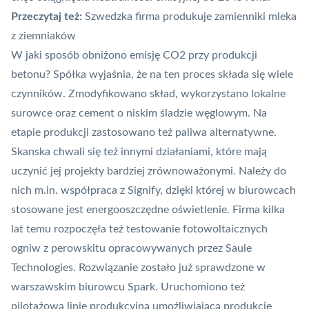
Przeczytaj też:
Szwedzka firma produkuje zamienniki mleka
z ziemniaków
W jaki sposób obniżono
emisję CO2
przy produkcji
betonu? Spółka wyjaśnia, że na ten proces składa się wiele
czynników. Zmodyfikowano skład, wykorzystano lokalne
surowce oraz cement o niskim śladzie węglowym. Na
etapie produkcji zastosowano też paliwa alternatywne.
Skanska chwali się też innymi działaniami, które mają
uczynić jej projekty bardziej zrównoważonymi. Należy do
nich m.in. współpraca z Signify, dzięki której w biurowcach
stosowane jest energooszczędne oświetlenie. Firma kilka
lat temu rozpoczęła też testowanie fotowoltaicznych
ogniw z perowskitu opracowywanych przez
Saule
Technologies
. Rozwiązanie zostało już sprawdzone w
warszawskim biurowcu Spark. Uruchomiono też
pilotażową linię produkcyjną umożliwiającą produkcję