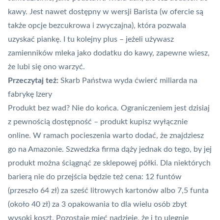
kawy. Jest nawet dostępny w wersji Barista (w ofercie są
także opcje bezcukrowa i zwyczajna), która pozwala
uzyskać piankę. I tu kolejny plus – jeżeli używasz
zamienników mleka jako dodatku do kawy, zapewne wiesz,
że lubi się ono warzyć.
Przeczytaj też:
Skarb Państwa wyda ćwierć miliarda na
fabrykę Izery
Produkt bez wad? Nie do końca. Ograniczeniem jest dzisiaj
z pewnością dostępność – produkt kupisz wyłącznie
online. W ramach pocieszenia warto dodać, że znajdziesz
go na
Amazonie
. Szwedzka firma dąży jednak do tego, by jej
produkt można ściągnąć ze sklepowej półki. Dla niektórych
barierą nie do przejścia będzie też cena: 12 funtów
(przeszło 64 zł) za sześć litrowych kartonów albo 7,5 funta
(około 40 zł) za 3 opakowania to dla wielu osób zbyt
wysoki koszt. Pozostaje mieć nadzieję, że i to ulegnie