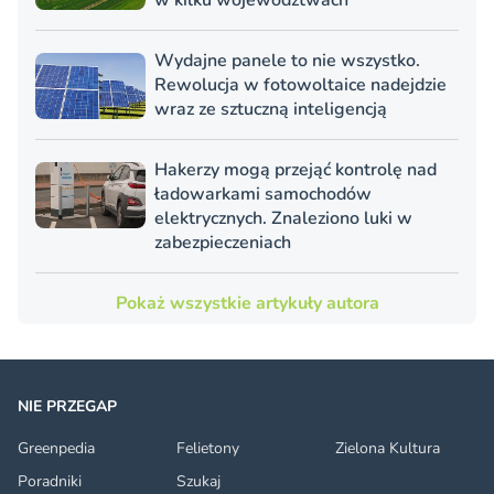
w kilku województwach
Wydajne panele to nie wszystko.
Rewolucja w fotowoltaice nadejdzie
wraz ze sztuczną inteligencją
Hakerzy mogą przejąć kontrolę nad
ładowarkami samochodów
elektrycznych. Znaleziono luki w
zabezpieczeniach
Pokaż wszystkie artykuły autora
NIE PRZEGAP
Greenpedia
Felietony
Zielona Kultura
Poradniki
Szukaj