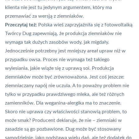
klienta nie jest tu jedynym argumentem, który ma
przemawiać za wersją z ziemniaków.
Przeczytaj też:
Polska wieś zaprzyjaźniła się z fotowoltaiką
Twórcy Dug zapewniają, że produkcja ziemniaków nie
wymaga tak dużych zasobów
wody
, jak migdały.
Jednocześnie potrzebny jest mniejszy areał upraw niż w
przypadku owsa. Proces nie wymaga też takiego
wylesiania, jakie wiąże się z uprawą soi. Produkcja
ziemniaków może być zrównoważona. Jest coś jeszcze:
ziemniaczany napój nie uczula. A to poważny problem nie
tylko w przypadku prawdziwego mleka, ale też różnych
zamienników. Dla weganina-alergika ma to znaczenie.
Skoro nie uprawa czy właściwości stanowią problem, to
może smak? Producent deklaruje, że nie – ziemniaki w
zasadzie są go pozbawione. Dug może być stosowany
samodzielnie, jako podstawa wielu dań, ale też dodatek do