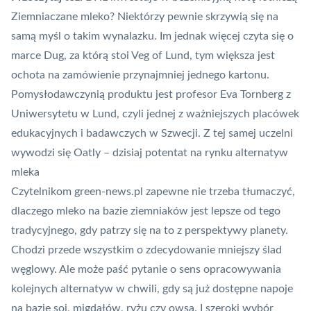
Ziemniaczane mleko? Niektórzy pewnie skrzywią się na
samą myśl o takim wynalazku. Im jednak więcej czyta się o
marce
Dug
, za którą stoi Veg of Lund, tym większa jest
ochota na zamówienie przynajmniej jednego kartonu.
Pomysłodawczynią produktu jest profesor Eva Tornberg z
Uniwersytetu w Lund, czyli jednej z ważniejszych placówek
edukacyjnych i badawczych w Szwecji. Z tej samej uczelni
wywodzi się
Oatly
– dzisiaj potentat na rynku alternatyw
mleka
Czytelnikom green-news.pl zapewne nie trzeba tłumaczyć,
dlaczego mleko na bazie ziemniaków jest lepsze od tego
tradycyjnego, gdy patrzy się na to z perspektywy planety.
Chodzi przede wszystkim o zdecydowanie mniejszy ślad
węglowy. Ale może paść pytanie o sens opracowywania
kolejnych alternatyw w chwili, gdy są już dostępne napoje
na bazie soi, migdałów, ryżu czy owsa. I szeroki wybór