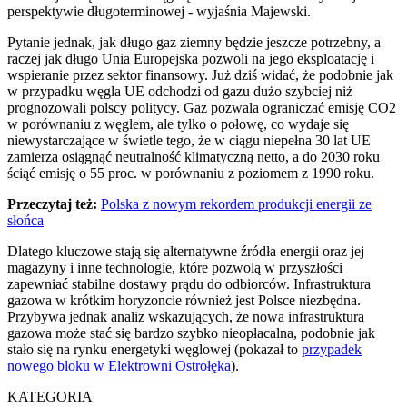
perspektywie długoterminowej - wyjaśnia Majewski.
Pytanie jednak, jak długo gaz ziemny będzie jeszcze potrzebny, a
raczej jak długo Unia Europejska pozwoli na jego eksploatację i
wspieranie przez sektor finansowy. Już dziś widać, że podobnie jak
w przypadku węgla UE odchodzi od gazu dużo szybciej niż
prognozowali polscy politycy. Gaz pozwala ograniczać emisję CO2
w porównaniu z węglem, ale tylko o połowę, co wydaje się
niewystarczające w świetle tego, że w ciągu niepełna 30 lat UE
zamierza osiągnąć neutralność klimatyczną netto, a do 2030 roku
ściąć emisję o 55 proc. w porównaniu z poziomem z 1990 roku.
Przeczytaj też:
Polska z nowym rekordem produkcji energii ze
słońca
Dlatego kluczowe stają się alternatywne źródła energii oraz jej
magazyny i inne technologie, które pozwolą w przyszłości
zapewniać stabilne dostawy prądu do odbiorców. Infrastruktura
gazowa w krótkim horyzoncie również jest Polsce niezbędna.
Przybywa jednak analiz wskazujących, że nowa infrastruktura
gazowa może stać się bardzo szybko nieopłacalna, podobnie jak
stało się na rynku energetyki węglowej (pokazał to
przypadek
nowego bloku w Elektrowni Ostrołęka
).
KATEGORIA