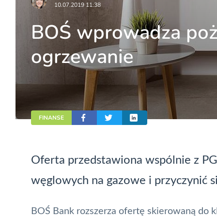
10.07.2019 11:38
BOŚ wprowadza poży
ogrzewanie
FINANSE
Oferta przedstawiona wspólnie z P
węglowych na gazowe i przyczynić s
BOŚ Bank rozszerza ofertę skierowaną do k