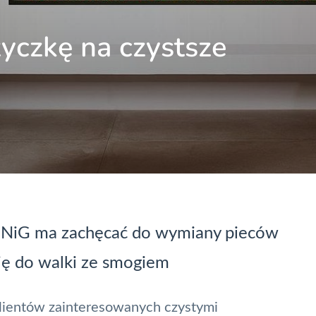
czkę na czystsze
GNiG ma zachęcać do wymiany pieców
ię do walki ze smogiem
lientów zainteresowanych czystymi