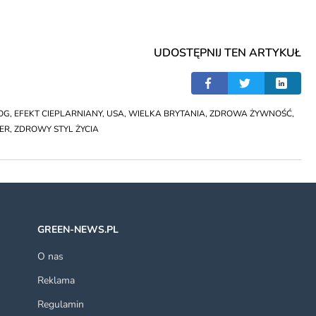
UDOSTĘPNIJ TEN ARTYKUŁ
OG
,
EFEKT CIEPLARNIANY
,
USA
,
WIELKA BRYTANIA
,
ZDROWA ŻYWNOŚĆ
,
ER
,
ZDROWY STYL ŻYCIA
GREEN-NEWS.PL
O nas
Reklama
Regulamin