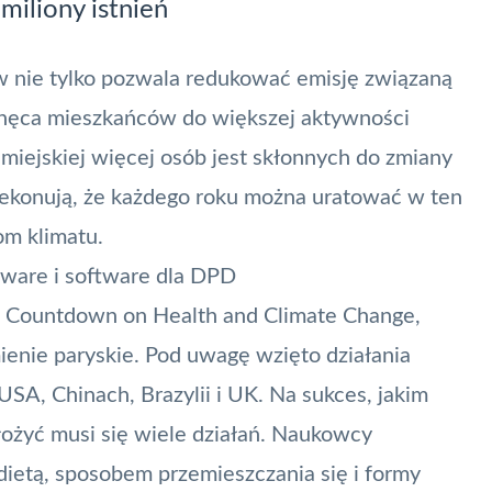
iliony istnień
ów nie tylko pozwala redukować emisję związaną
achęca mieszkańców do większej aktywności
i miejskiej więcej osób jest skłonnych do zmiany
ekonują, że każdego roku można uratować w ten
om klimatu.
dware i software dla DPD
t Countdown on Health and Climate Change,
ienie paryskie
. Pod uwagę wzięto działania
A, Chinach, Brazylii i UK. Na sukces, jakim
ożyć musi się wiele działań. Naukowcy
ietą, sposobem przemieszczania się i formy