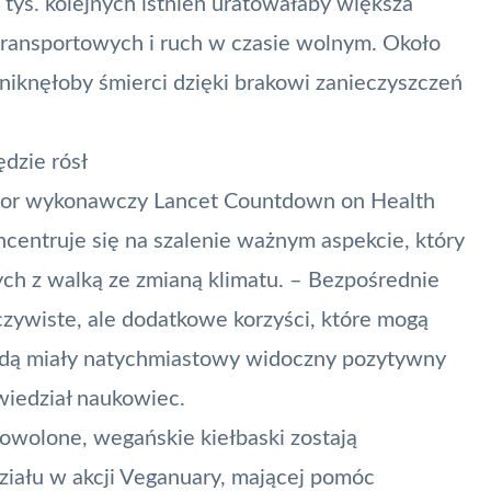
 tys. kolejnych istnień uratowałaby większa
transportowych i ruch w czasie wolnym. Około
uniknęłoby śmierci dzięki brakowi zanieczyszczeń
.
dzie rósł
ektor wykonawczy Lancet Countdown on Health
ncentruje się na szalenie ważnym aspekcie, który
ych z walką ze zmianą klimatu. – Bezpośrednie
czywiste, ale dodatkowe korzyści, które mogą
 będą miały natychmiastowy widoczny pozytywny
wiedział naukowiec.
owolone, wegańskie kiełbaski zostają
ziału w akcji Veganuary, mającej pomóc