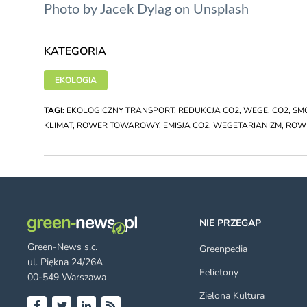
Photo by
Jacek Dylag
on
Unsplash
KATEGORIA
EKOLOGIA
TAGI:
EKOLOGICZNY TRANSPORT
,
REDUKCJA CO2
,
WEGE
,
CO2
,
SM
KLIMAT
,
ROWER TOWAROWY
,
EMISJA CO2
,
WEGETARIANIZM
,
ROW
NIE PRZEGAP
Green-News s.c.
Greenpedia
ul. Piękna 24/26A
Felietony
00-549 Warszawa
Zielona Kultura