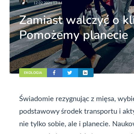
12.02.2021 12:34
Zamiast walczyć o kl
Pomożemy planecie
EKOLOGIA
Świadomie rezygnując z mięsa, wybie
podstawowy środek transportu i ak
nie tylko sobie, ale i planecie. Nauk