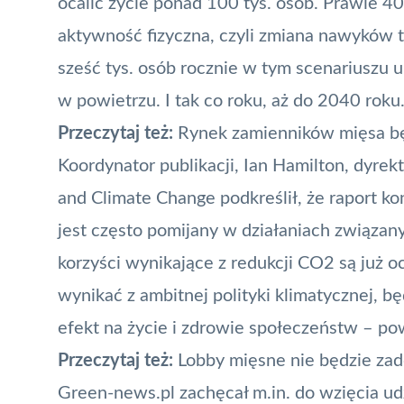
ocalić życie ponad 100 tys. osób. Prawie 40
aktywność fizyczna, czyli zmiana nawyków 
sześć tys. osób rocznie w tym scenariuszu 
w powietrzu. I tak co roku, aż do 2040 roku
Przeczytaj też:
Rynek zamienników mięsa bę
Koordynator publikacji, Ian Hamilton, dyr
and Climate Change podkreślił, że raport ko
jest często pomijany w działaniach związan
korzyści wynikające z redukcji CO2 są już o
wynikać z ambitnej polityki klimatycznej,
efekt na życie i zdrowie społeczeństw – po
Przeczytaj też:
Lobby mięsne nie będzie zad
Green-news.pl zachęcał m.in. do wzięcia ud